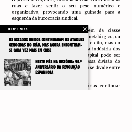
ruas e fazer sentir o seu peso numérico e
organizativo, provocando uma guinada para a
esquerda da burocracia sindical.
DON'T MISS
3) A contribuição da revolta vem da classe
trabalhadora, embora não do setor metalúrgico, ou
OS ESTADOS UNIDOS CONTINUARAM OS ATAQUES
seja, do setor industrial propriamente dito, mas do
GENOCIDAS NO IRÃO, MAS AGORA ENCONTRAM-
setor logístico portuário, ou seja, da indústria dos
SE CADA VEZ MAIS EM CRISE
transportes. Um sinal de que o capital pode ser
atacado principalmente, mesmo nessa divisão do
NESTE MÊS NA HISTÓRIA: 90.º
trabalho onde se gera mais-valia e/ou se divide entre
ANIVERSÁRIO DA REVOLUÇÃO
ESPANHOLA
produção e circulação.
Cabe agora às organizações operárias continuar
com este compromisso de luta em apoio à
IR PARA
resistência palestiniana, especialmente após o
TOPO
vergonhoso plano de paz, assinado por Trump e
Netanyahu, que transforma a Palestina, ou melhor, a
Faixa de Gaza e a Cisjordânia, num protetorado, já
que os sionistas não querem ouvir falar em Estado
palestiniano. Todos em Roma no dia 25 de outubro