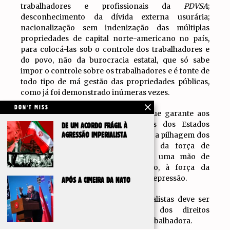
trabalhadores e profissionais da
PDVSA
;
desconhecimento da dívida externa usurária;
nacionalização sem indenização das múltiplas
propriedades de capital norte-americano no país,
para colocá-las sob o controle dos trabalhadores e
do povo, não da burocracia estatal, que só sabe
impor o controle sobre os trabalhadores e é fonte de
todo tipo de má gestão das propriedades públicas,
como já foi demonstrado inúmeras vezes.
DON'T MISS
Além disso, é o próprio governo que garante aos
capitais imperialistas, incluindo os dos Estados
DE UM ACORDO FRÁGIL À
Unidos, condições vergonhosas para a pilhagem dos
AGRESSÃO IMPERIALISTA
recursos naturais e a exploração da força de
trabalho nacional, oferecendo-lhes uma mão de
obra das mais baratas do mundo, à força da
destruição dos direitos laborais e da repressão.
APÓS A CIMEIRA DA NATO
A luta contra as pretensões imperialistas deve ser
também contra o desrespeito dos direitos
económicos e políticos da maioria trabalhadora.