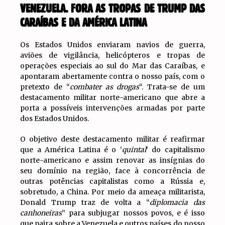
VENEZUELA. FORA AS TROPAS DE TRUMP DAS
CARAÍBAS E DA AMÉRICA LATINA
Os Estados Unidos enviaram navios de guerra,
aviões de vigilância, helicópteros e tropas de
operações especiais ao sul do Mar das Caraíbas, e
apontaram abertamente contra o nosso país, com o
pretexto de “
combater as drogas
“. Trata-se de um
destacamento militar norte-americano que abre a
porta a possíveis intervenções armadas por parte
dos Estados Unidos.
O objetivo deste destacamento militar é reafirmar
que a América Latina é o ‘
quintal
‘ do capitalismo
norte-americano e assim renovar as insígnias do
seu domínio na região, face à concorrência de
outras potências capitalistas como a Rússia e,
sobretudo, a China. Por meio da ameaça militarista,
Donald Trump traz de volta a “
diplomacia das
canhoneiras
” para subjugar nossos povos, e é isso
que paira sobre a Venezuela e outros países do nosso