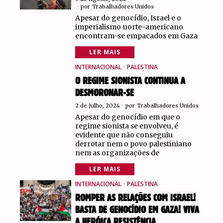
por
Trabalhadores Unidos
Apesar do genocídio, Israel e o
imperialismo norte-americano
encontram-se empacados em Gaza
LER MAIS
INTERNACIONAL
·
PALESTINA
O REGIME SIONISTA CONTINUA A
DESMORONAR-SE
2 de Julho, 2024
por
Trabalhadores Unidos
Apesar do genocídio em que o
regime sionista se envolveu, é
evidente que não conseguiu
derrotar nem o povo palestiniano
nem as organizações de
LER MAIS
INTERNACIONAL
·
PALESTINA
ROMPER AS RELAÇÕES COM ISRAEL!
BASTA DE GENOCÍDIO EM GAZA! VIVA
A HERÓICA RESISTÊNCIA