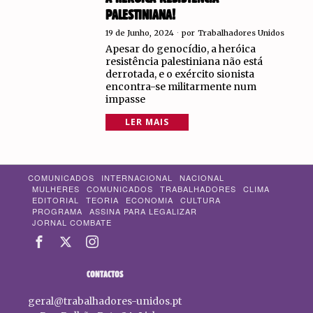
PALESTINIANA!
19 de Junho, 2024
por
Trabalhadores Unidos
Apesar do genocídio, a heróica
resistência palestiniana não está
derrotada, e o exército sionista
encontra-se militarmente num
impasse
LER MAIS
COMUNICADOS
INTERNACIONAL
NACIONAL
MULHERES
COMUNICADOS
TRABALHADORES
CLIMA
EDITORIAL
TEORIA
ECONOMIA
CULTURA
PROGRAMA
ASSINA PARA LEGALIZAR
JORNAL COMBATE
CONTACTOS
geral@trabalhadores-unidos.pt