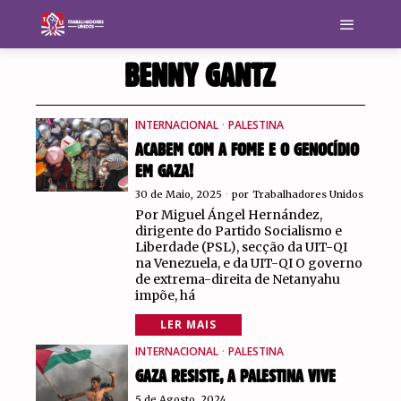
BENNY GANTZ
INTERNACIONAL
·
PALESTINA
ACABEM COM A FOME E O GENOCÍDIO
EM GAZA!
30 de Maio, 2025
por
Trabalhadores Unidos
Por Miguel Ángel Hernández,
dirigente do Partido Socialismo e
Liberdade (PSL), secção da UIT-QI
na Venezuela, e da UIT-QI O governo
de extrema-direita de Netanyahu
impõe, há
LER MAIS
INTERNACIONAL
·
PALESTINA
GAZA RESISTE, A PALESTINA VIVE
5 de Agosto, 2024