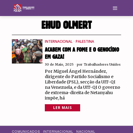
EHUD OLMERT
INTERNACIONAL
·
PALESTINA
ACABEM COM A FOME E O GENOCÍDIO
EM GAZA!
30 de Maio, 2025
por
Trabalhadores Unidos
Por Miguel Ángel Hernández,
dirigente do Partido Socialismo e
Liberdade (PSL), secção da UIT-QI
na Venezuela, e da UIT-QI O governo
de extrema-direita de Netanyahu
impõe, há
LER MAIS
COMUNICADOS
INTERNACIONAL
NACIONAL