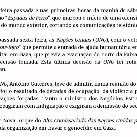
a-feira passada e nas primeiras horas da manhã de sá
ão “
Espadas de Ferro
“, que marcou o início de uma ofens
ão do mundo exterior, cortando as comunicações telefónic
passada sexta-feira, as
Nações Unidas
(
ONU
), com o vot
sar-fogo
” que permite a entrada de ajuda humanitária e
tar em Gaza, que previa a evacuação do norte da Faixa
decisão tomada. Esta última decisão da
ONU
foi rot
an.
NU
, António Guterres, teve de admitir, numa reunião d
 foi o resultado de décadas de ocupação, da violência 
ocações forçadas. Tanto o ministro dos Negócios Estr
, reagiram com indignação e exigiram a demissão do sec
e Nova Iorque do
Alto Comissariado das Nações Unidas p
 da organização em travar o genocídio em Gaza.