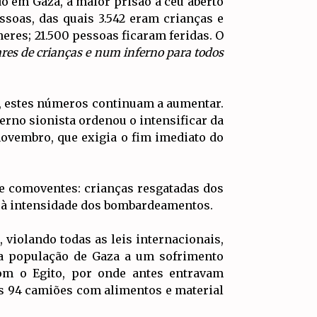
do em Gaza, a maior prisão a céu aberto
soas, das quais 3.542 eram crianças e
eres; 21.500 pessoas ficaram feridas. O
es de crianças e num inferno para todos
a, estes números continuam a aumentar.
erno sionista ordenou o intensificar da
 novembro, que exigia o fim imediato do
 e comoventes: crianças resgatadas dos
o à intensidade dos bombardeamentos.
 violando todas as leis internacionais,
o a população de Gaza a um sofrimento
om o Egito, por onde antes entravam
as 94 camiões com alimentos e material