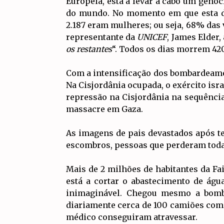
Europeia, está a levar a cabo um genoc
do mundo. No momento em que esta dec
2.187 eram mulheres; ou seja, 68% das 
representante da
UNICEF
, James Elder,
os restantes
“. Todos os dias morrem 42
Com a intensificação dos bombardeamen
Na Cisjordânia ocupada, o exército isr
repressão na Cisjordânia na sequência 
massacre em Gaza.
As imagens de pais devastados após te
escombros, pessoas que perderam toda 
Mais de 2 milhões de habitantes da Fai
está a cortar o abastecimento de águ
inimaginável. Chegou mesmo a bomba
diariamente cerca de 100 camiões com 
médico conseguiram atravessar.