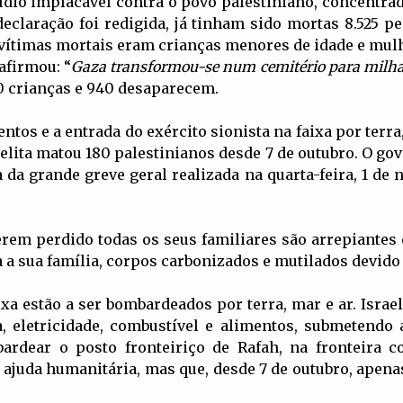
ídio implacável contra o povo palestiniano, concentra
laração foi redigida, já tinham sido mortas 8.525 pes
vítimas mortais eram crianças menores de idade e mulh
 afirmou: “
Gaza transformou-se num cemitério para milhar
0 crianças e 940 desaparecem.
tos e a entrada do exército sionista na faixa por terr
aelita matou 180 palestinianos desde 7 de outubro. O gov
da grande greve geral realizada na quarta-feira, 1 de
rem perdido todas os seus familiares são arrepiantes
a sua família, corpos carbonizados e mutilados devid
xa estão a ser bombardeados por terra, mar e ar. Israel,
a, eletricidade, combustível e alimentos, submetend
rdear o posto fronteiriço de Rafah, na fronteira c
ajuda humanitária, mas que, desde 7 de outubro, apen