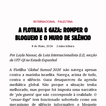
INTERNACIONAL
·
PALESTINA
A FLOTILHA E GAZA: ROMPER O
BLOQUEIO E O MURO DE SILÊNCIO
8 de Maio, 2026
2 mins leitura
Por Layla Nassar, da Luta Internacionalista (LI), secção
da UIT-QI no Estado Espanhol
A Flotilha ‘
Global Sumud 2026
‘ não navega apenas
contra a marinha israelita. Navega, acima de tudo,
contra o silêncio. Gaza desapareceu da agenda
mediática global. Não porque a situação tenha
melhorado, mas porque foi imposta uma narrativa
de ‘
pós-guerra
‘ que não corresponde à realidade. O
“
cessar-fogo
” tem funcionado sobretudo como um
mecanismo de silêncio informativo: o bloqueio