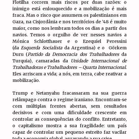
Flotilha correm mais riscos por duas razões: o
inimigo está enlouquecido e a mobilização é mais
fraca. Mas o risco que assumem os palestinianos em
Gaza, na Cisjordânia e nos territórios de ’48 é muito
maior, como nos lembram todos os dias a partir dos
navios. Temos o orgulho de ver nesses navios a
Mónica Schlotthauer e o Ezequiel Peressini
(da
Esquerda Socialista
da Argentina) e o Görkem
Duru (
Partido da Democracia dos Trabalhadores
da
Turquia), camaradas da
Unidade Internacional de
Trabalhadoras e Trabalhadores – Quarta Internacional
.
Eles arriscam a vida; a nós, em terra, cabe reativar a
mobilização.
Trump e Netanyahu fracassaram na sua guerra
relâmpago contra o regime iraniano. Encontram-se
com múltiplas frentes abertas, sem resultados
decisivos e com uma dificuldade crescente em
controlar as consequências do conflito. Entretanto,
o capitalismo mostra a sua fragilidade: um país
capaz de controlar um pequeno estreito faz vacilar
toda a economia global, agravando a sua crise.