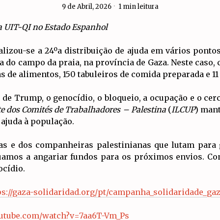
9 de Abril, 2026
1 min leitura
 da UIT-QI no Estado Espanhol
lizou-se a 24ºa distribuição de ajuda em vários pontos
na do campo da praia, na província de Gaza. Neste caso,
as de alimentos, 150 tabuleiros de comida preparada e 11
” de Trump, o genocídio, o bloqueio, a ocupação e o ce
e dos Comités de Trabalhadores – Palestina
(
ILCUP
) man
 ajuda à população.
as e dos companheiras palestinianas que lutam para 
inuamos a angariar fundos para os próximos envios. C
ocídio.
ps://gaza-solidaridad.org/pt/campanha_solidaridade_ga
outube.com/watch?v=7aa6T-Vm_Ps