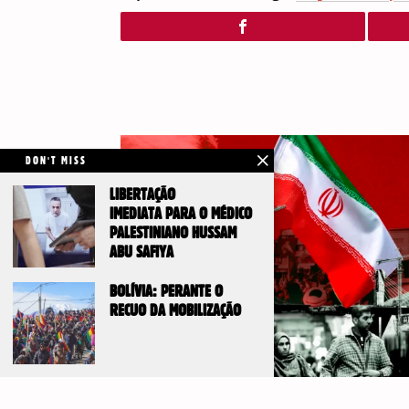
DON'T MISS
LIBERTAÇÃO
IMEDIATA PARA O MÉDICO
PALESTINIANO HUSSAM
ABU SAFIYA
BOLÍVIA: PERANTE O
RECUO DA MOBILIZAÇÃO
DE UM ACORDO FRÁGIL À AGRESSÃO