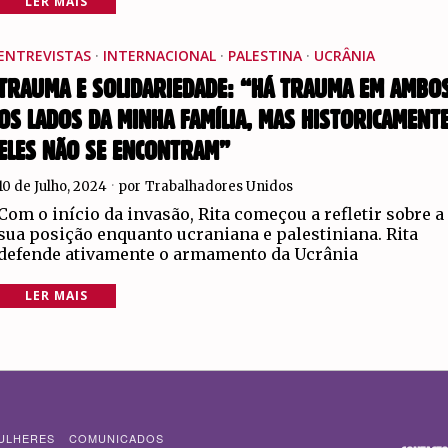
LER MAIS
ENTREVISTAS
·
INTERNACIONAL
·
PALESTINA
·
UCRÂNIA
TRAUMA E SOLIDARIEDADE: “HÁ TRAUMA EM AMBO
OS LADOS DA MINHA FAMÍLIA, MAS HISTORICAMENT
ELES NÃO SE ENCONTRAM”
10 de Julho, 2024
por
Trabalhadores Unidos
Com o início da invasão, Rita começou a refletir sobre a
sua posição enquanto ucraniana e palestiniana. Rita
defende ativamente o armamento da Ucrânia
LER MAIS
ULHERES
COMUNICADOS