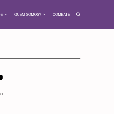
DE
QUEM SOMOS?
COMBATE
MO
vo
a