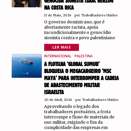
GENOCIDA SIONISTA ISAAC HERZOG
NA COSTA RICA
11 de Maio, 2026
por
Trabalhadores Unidos
O governo dominicano, que é
abertamente racista, apoia
incondicionalmente o genocídio
sionista contra o povo palestiniano
LER MAIS
INTERNACIONAL
·
PALESTINA
A FLOTILHA ‘GLOBAL SUMUD’
BLOQUEIA O MEGACARGEIRO ‘MSC
MAYA’ PARA INTERROMPER A CADEIA
DE ABASTECIMENTO MILITAR
ISRAELITA
20 de Abril, 2026
por
Trabalhadores Unidos
Aproveitando o legado dos
trabalhadores portuários, a frota
interrompe o fluxo de materiais de
uso militar, exigindo o fim da
cumplicidade das empresas em