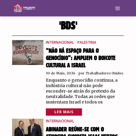
'BDS'
INTERNACIONAL
·
PALESTINA
“NÃO HÁ ESPAÇO PARA O
GENOCÍDIO”: AMPLIEM O BOICOTE
CULTURAL A ISRAEL
30 de Maio, 2026
por
Trabalhadores Unidos
Enquanto o genocídio continua, a
indústria cultural não pode
esconder-se atrás do pretexto da
neutralidade. Todas as redes que
sustentam Israel e todos os
LER MAIS
INTERNACIONAL
ABINADER REÚNE-SE COM O