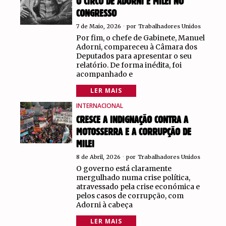
O CIRCO DE ADORNI E MILEI NO
CONGRESSO
7 de Maio, 2026
por
Trabalhadores Unidos
Por fim, o chefe de Gabinete, Manuel
Adorni, compareceu à Câmara dos
Deputados para apresentar o seu
relatório. De forma inédita, foi
acompanhado e
LER MAIS
INTERNACIONAL
CRESCE A INDIGNAÇÃO CONTRA A
MOTOSSERRA E A CORRUPÇÃO DE
MILEI
8 de Abril, 2026
por
Trabalhadores Unidos
O governo está claramente
mergulhado numa crise política,
atravessado pela crise económica e
pelos casos de corrupção, com
Adorni à cabeça
LER MAIS