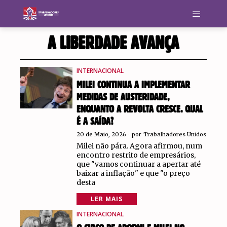
A LIBERDADE AVANÇA
INTERNACIONAL
MILEI CONTINUA A IMPLEMENTAR
MEDIDAS DE AUSTERIDADE,
ENQUANTO A REVOLTA CRESCE. QUAL
É A SAÍDA?
20 de Maio, 2026
por
Trabalhadores Unidos
Milei não pára. Agora afirmou, num
encontro restrito de empresários,
que "vamos continuar a apertar até
baixar a inflação" e que "o preço
desta
LER MAIS
INTERNACIONAL