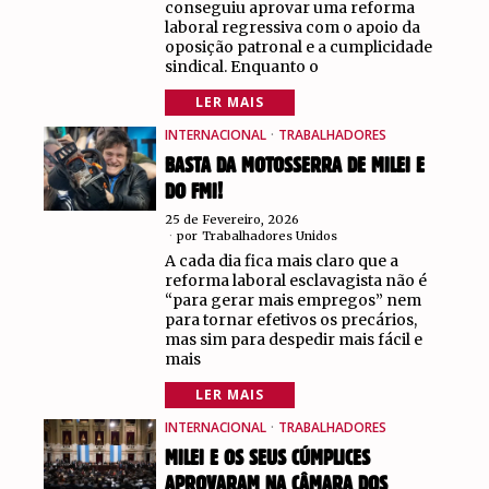
conseguiu aprovar uma reforma
laboral regressiva com o apoio da
oposição patronal e a cumplicidade
sindical. Enquanto o
LER MAIS
INTERNACIONAL
·
TRABALHADORES
BASTA DA MOTOSSERRA DE MILEI E
DO FMI!
25 de Fevereiro, 2026
por
Trabalhadores Unidos
A cada dia fica mais claro que a
reforma laboral esclavagista não é
“para gerar mais empregos” nem
para tornar efetivos os precários,
mas sim para despedir mais fácil e
mais
LER MAIS
INTERNACIONAL
·
TRABALHADORES
MILEI E OS SEUS CÚMPLICES
APROVARAM NA CÂMARA DOS