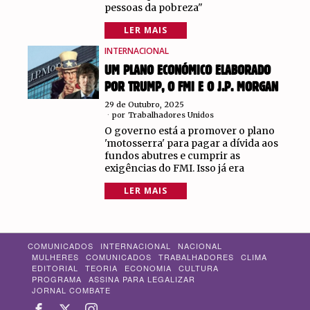
pessoas da pobreza"
LER MAIS
INTERNACIONAL
UM PLANO ECONÓMICO ELABORADO
POR TRUMP, O FMI E O J.P. MORGAN
29 de Outubro, 2025
por
Trabalhadores Unidos
O governo está a promover o plano
'motosserra' para pagar a dívida aos
fundos abutres e cumprir as
exigências do FMI. Isso já era
LER MAIS
COMUNICADOS
INTERNACIONAL
NACIONAL
MULHERES
COMUNICADOS
TRABALHADORES
CLIMA
EDITORIAL
TEORIA
ECONOMIA
CULTURA
PROGRAMA
ASSINA PARA LEGALIZAR
JORNAL COMBATE