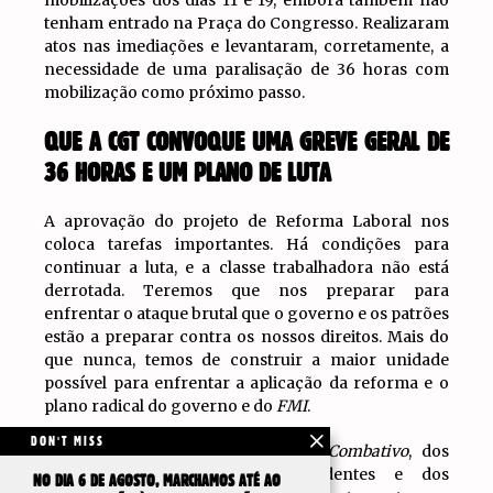
tenham entrado na Praça do Congresso. Realizaram
atos nas imediações e levantaram, corretamente, a
necessidade de uma paralisação de 36 horas com
mobilização como próximo passo.
QUE A CGT CONVOQUE UMA GREVE GERAL DE
36 HORAS E UM PLANO DE LUTA
A aprovação do projeto de Reforma Laboral nos
coloca tarefas importantes. Há condições para
continuar a luta, e a classe trabalhadora não está
derrotada. Teremos que nos preparar para
enfrentar o ataque brutal que o governo e os patrões
estão a preparar contra os nossos direitos. Mais do
que nunca, temos de construir a maior unidade
possível para enfrentar a aplicação da reforma e o
plano radical do governo e do
FMI
.
DON'T MISS
Desde o
Plenário do Sindicalismo Combativo
, dos
movimentos piqueteros independentes e dos
NO DIA 6 DE AGOSTO, MARCHAMOS ATÉ AO