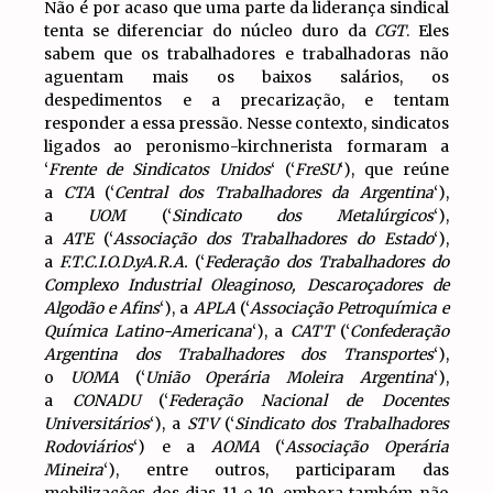
Não é por acaso que uma parte da liderança sindical
tenta se diferenciar do núcleo duro da
CGT
. Eles
sabem que os trabalhadores e trabalhadoras não
aguentam mais os baixos salários, os
despedimentos e a precarização, e tentam
responder a essa pressão. Nesse contexto, sindicatos
ligados ao peronismo-kirchnerista formaram a
‘
Frente de Sindicatos Unidos
‘ (‘
FreSU
‘), que reúne
a
CTA
(‘
Central dos Trabalhadores da Argentina
‘),
a
UOM
(‘
Sindicato dos Metalúrgicos
‘),
a
ATE
(‘
Associação dos Trabalhadores do Estado
‘),
a
F.T.C.I.O.D.yA.R.A.
(‘
Federação dos Trabalhadores do
Complexo Industrial Oleaginoso, Descaroçadores de
Algodão e Afins
‘), a
APLA
(‘
Associação Petroquímica e
Química Latino-Americana
‘), a
CATT
(‘
Confederação
Argentina dos Trabalhadores dos Transportes
‘),
o
UOMA
(‘
União Operária Moleira Argentina
‘),
a
CONADU
(‘
Federação Nacional de Docentes
Universitários
‘), a
STV
(‘
Sindicato dos Trabalhadores
Rodoviários
‘) e a
AOMA
(‘
Associação Operária
Mineira
‘), entre outros, participaram das
mobilizações dos dias 11 e 19, embora também não