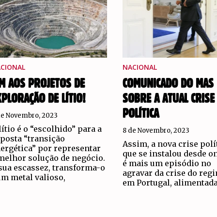
CIONAL
NACIONAL
IM AOS PROJETOS DE
COMUNICADO DO MAS
XPLORAÇÃO DE LÍTIO!
SOBRE A ATUAL CRISE
POLÍTICA
de Novembro, 2023
lítio é o “escolhido” para a
8 de Novembro, 2023
posta “transição
Assim, a nova crise polí
ergética” por representar
que se instalou desde o
melhor solução de negócio.
é mais um episódio no
sua escassez, transforma-o
agravar da crise do reg
m metal valioso,
em Portugal, alimentada