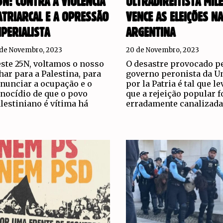
5N: CONTRA A VIOLÊNCIA
ULTRADIREITISTA MILE
ATRIARCAL E A OPRESSÃO
VENCE AS ELEIÇÕES NA
MPERIALISTA
ARGENTINA
 de Novembro, 2023
20 de Novembro, 2023
ste 25N, voltamos o nosso
O desastre provocado p
har para a Palestina, para
governo peronista da U
nunciar a ocupação e o
por la Patria é tal que le
nocídio de que o povo
que a rejeição popular f
lestiniano é vítima há
erradamente canalizada