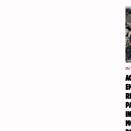
IN
A
E
R
P
I
M