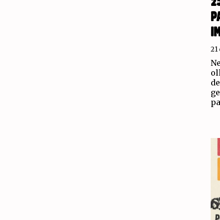
2
P
I
21
Ne
ol
de
ge
pa