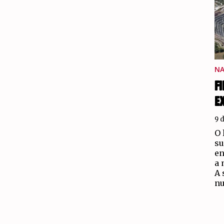
NA
F
E
9 
O 
su
en
a 
A 
nu