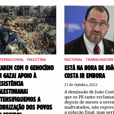
TERNACIONAL
·
PALESTINA
NACIONAL
·
TRABALHADORE
CABEM COM O GENOCÍDIO
ESTÁ NA HORA DE JOÃ
M GAZA! APOIO À
COSTA IR EMBORA
ESISTÊNCIA
27 de Outubro, 2023
ALESTINIANA!
A demissão de João Cost
que os PE tanto reclam
NTENSIFIQUEMOS A
depois de meses a sere
OBILIZAÇÃO DOS POVOS
maltratados, não repres
a solução final, mas ser