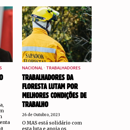
S
NACIONAL
·
TRABALHADORES
O
TRABALHADORES DA
FLORESTA LUTAM POR
MELHORES CONDIÇÕES DE
TRABALHO
a,
am
26 de Outubro, 2023
m
enta
O MAS está solidário com
ia
esta luta e apoia os