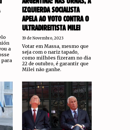
I
ARGENTINA: NAS URNAS, A
IZQUIERDA SOCIALISTA
APELA AO VOTO CONTRA O
ULTRADIREITISTA MILEI
elo
19 de Novembro, 2023
nión
Votar em Massa, mesmo que
vou a
seja com o nariz tapado,
osse
como milhões fizeram no dia
 para
22 de outubro, é garantir que
Milei não ganhe.