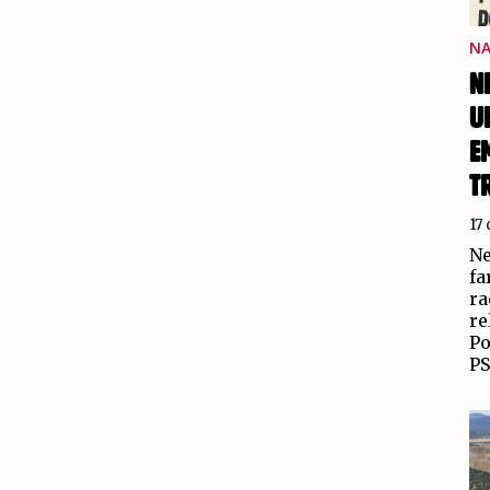
NA
N
U
E
T
17
Ne
fa
ra
re
Po
P