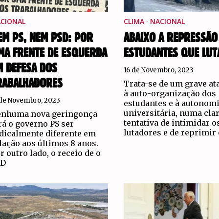
CIONAL
CLIMA
·
NACIONAL
EM PS, NEM PSD: POR
ABAIXO A REPRESSÃO
MA FRENTE DE ESQUERDA
ESTUDANTES QUE LUT
M DEFESA DOS
16 de Novembro, 2023
RABALHADORES
Trata-se de um grave at
à auto-organização dos
 de Novembro, 2023
estudantes e à autonom
universitária, numa cla
nhuma nova geringonça
tentativa de intimidar o
rá o governo PS ser
lutadores e de reprimir 
dicalmente diferente em
lação aos últimos 8 anos.
r outro lado, o receio de o
SD