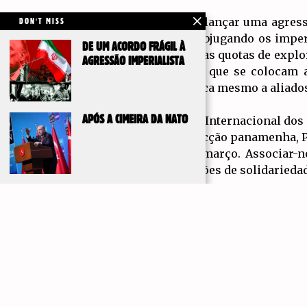
Trump tem vindo a lançar uma agressi
DON'T MISS
norte-americano, subjugando os imper
DE UM ACORDO FRÁGIL À
massas, e aumentar as quotas de explor
AGRESSÃO IMPERIALISTA
encarar as ameaças que se colocam a
aduaneiras, que aplica mesmo a aliado
Da parte da Unidade Internacional dos
APÓS A CIMEIRA DA NATO
da parte da nossa secção panamenha, P
para sábado, 29 de março. Associar-n
realizando várias ações de solidarieda