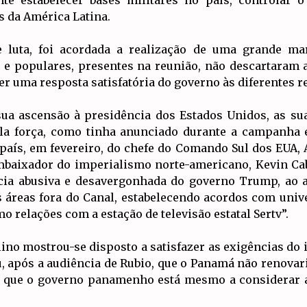
s da América Latina.
 luta, foi acordada a realização de uma grande mar
 e populares, presentes na reunião, não descartaram 
r uma resposta satisfatória do governo às diferentes r
ua ascensão à presidência dos Estados Unidos, as su
a força, como tinha anunciado durante a campanha e
aís, em fevereiro, do chefe do Comando Sul dos EUA, Al
baixador do imperialismo norte-americano, Kevin Cabr
ia abusiva e desavergonhada do governo Trump, ao as
s áreas fora do Canal, estabelecendo acordos com uni
o relações com a estação de televisão estatal Sertv”.
ulino mostrou-se disposto a satisfazer as exigências d
 após a audiência de Rubio, que o Panamá não renovari
e que o governo panamenho está mesmo a considerar a 