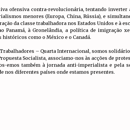
va ofensiva contra-revolucionária, tentando inverter
ialismos menores (Europa, China, Rússia), e simultane
ação da classe trabalhadora nos Estados Unidos e à es
o Panamá, à Gronelândia, a política de imigração xen
s históricos como o México e o Canadá.
 Trabalhadores – Quarta Internacional, somos solidári
ropuesta Socialista, associamo-nos às acções de protes
os-emos também à jornada anti-imperialista e pela s
de nos diferentes países onde estamos presentes.
Artigos Relacionados