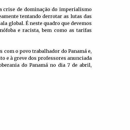
 a crise de dominação do imperialismo
amente tentando derrotar as lutas das
cala global. É neste quadro que devemos
ófoba e racista, bem como as tarifas
os com o povo trabalhador do Panamá e,
to e à greve dos professores anunciada
oberania do Panamá no dia 7 de abril,
IR PARA
TOPO