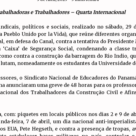
rabalhadoras e Trabalhadores – Quarta Internacional
ndicais, políticos e sociais, realizado no sábado, 2
a Pueblo Unido por la Vida), que reúne diferentes orga
l, em defesa do Canal, contra a tentativa do Presidente
a ‘Caixa’ de Segurança Social, condenando a classe 
 como contra a construção da barragem do Rio Indio, qu
ue lutam, nomeadamente os estudantes da Universidade 
essores, o Sindicato Nacional de Educadores do Panam
a anunciaram uma greve de 48 horas para os professores
Nacional dos Trabalhadores da Construção Civil e Afins
 com: piquetes em locais públicos nos dias 2 e 9 de ab
unda-feira, 7 de abril, um dia nacional anti-imperial
 dos EUA, Pete Hegseth, e contra a presença de tropas, a
nte estabelecer bases militares no país, controlar