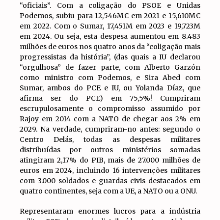
“oficiais”. Com a coligação do PSOE e Unidas
Podemos, subiu para 12,546M€ em 2021 e 15,610M€
em 2022. Com o Sumar, 17,451M em 2023 e 19,723M
em 2024. Ou seja, esta despesa aumentou em 8.483
milhões de euros nos quatro anos da “coligação mais
progressistas da história”, (das quais a IU declarou
“orgulhosa” de fazer parte, com Alberto Garzón
como ministro com Podemos, e Sira Abed com
Sumar, ambos do PCE e IU, ou Yolanda Díaz, que
afirma ser do PCE) em 75,5%! Cumpriram
escrupulosamente o compromisso assumido por
Rajoy em 2014 com a NATO de chegar aos 2% em
2029. Na verdade, cumpriram-no antes: segundo o
Centro Delás, todas as despesas militares
distribuídas por outros ministérios somadas
atingiram 2,17% do PIB, mais de 27.000 milhões de
euros em 2024, incluindo 16 intervenções militares
com 3.000 soldados e guardas civis destacados em
quatro continentes, seja com a UE, a NATO ou a ONU.
Representaram enormes lucros para a indústria