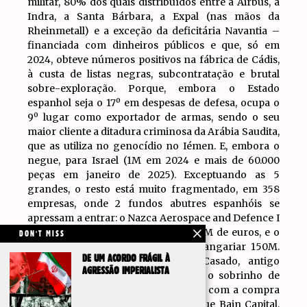
militar, 80% dos quais distribuídos entre a Airbus, a
Indra, a Santa Bárbara, a Expal (nas mãos da
Rheinmetall) e a exceção da deficitária Navantia –
financiada com dinheiros públicos e que, só em
2024, obteve números positivos na fábrica de Cádis,
à custa de listas negras, subcontratação e brutal
sobre-exploração. Porque, embora o Estado
espanhol seja o 17º em despesas de defesa, ocupa o
9º lugar como exportador de armas, sendo o seu
maior cliente a ditadura criminosa da Arábia Saudita,
que as utiliza no genocídio no Iémen. E, embora o
negue, para Israel (1M em 2024 e mais de 60.000
peças em janeiro de 2025). Exceptuando as 5
grandes, o resto está muito fragmentado, em 358
empresas, onde 2 fundos abutres espanhóis se
apressam a entrar: o Nazca Aerospace and Defence I
FCR, que pretende angariar até 400M de euros, e o
DON'T MISS
Hyperion Fund FCR, que pretende angariar 150M.
DE UM ACORDO FRÁGIL À
Este último, liderado por Pablo Casado, antigo
AGRESSÃO IMPERIALISTA
presidente do PP, juntamente com o sobrinho de
Ana Botín. Isto já começou em 2022, com a compra
da ITP Aero pelo fundo abutre ianque Bain Capital,