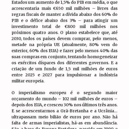
Estados um aumento de 1,5% do PIB em média, o que
acrescentaria mais €650 mil milhões – livres das
regras fiscais de manter a dívida abaixo dos 60% do
PIB e o défice abaixo dos 3% – para atingir um
investimento total de €800 mil milhões nos
próximos quatro anos. O plano estabelece que, até
2030, todos os países devem comprar, pelo menos,
metade na própria UE (atualmente, 80% vem do
exterior, 60% dos EUA) e fazer pelo menos 40% das
suas compras em conjunto, tentando homogeneizar
os exércitos díspares dos diferentes governos. E a
criação de um fundo de 1,5 mil milhões de euros
entre 2025 e 2027 para impulsionar a indústria
militar europeia.
O imperialismo europeu é o segundo maior
orçamento do mundo – 102 mil milhões de euros –
depois dos EUA, e cresceu 30% nos últimos três anos.
E se acrescentarmos a Grã-Bretanha e a Ucrânia…
ultrapassam meio bilião de euros por ano. Não há
falta de armas imperialistas, há-as em abundância.
São a base da Europa Fortaleza, nascida em 1990 e