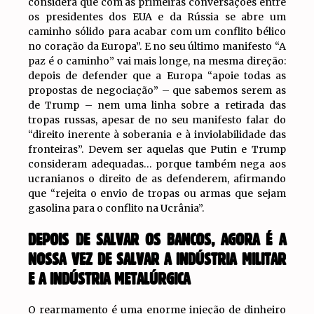
considera que com as primeiras conversações entre
os presidentes dos EUA e da Rússia se abre um
caminho sólido para acabar com um conflito bélico
no coração da Europa”. E no seu último manifesto “A
paz é o caminho” vai mais longe, na mesma direção:
depois de defender que a Europa “apoie todas as
propostas de negociação” – que sabemos serem as
de Trump – nem uma linha sobre a retirada das
tropas russas, apesar de no seu manifesto falar do
“direito inerente à soberania e à inviolabilidade das
fronteiras”. Devem ser aquelas que Putin e Trump
consideram adequadas… porque também nega aos
ucranianos o direito de as defenderem, afirmando
que “rejeita o envio de tropas ou armas que sejam
gasolina para o conflito na Ucrânia”.
DEPOIS DE SALVAR OS BANCOS, AGORA É A
NOSSA VEZ DE SALVAR A INDÚSTRIA MILITAR
E A INDÚSTRIA METALÚRGICA
O rearmamento é uma enorme injeção de dinheiro