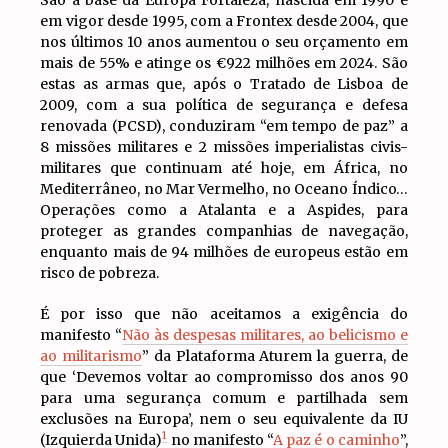
em vigor desde 1995, com a Frontex desde 2004, que
nos últimos 10 anos aumentou o seu orçamento em
mais de 55% e atinge os €922 milhões em 2024. São
estas as armas que, após o Tratado de Lisboa de
2009, com a sua política de segurança e defesa
renovada (PCSD), conduziram “em tempo de paz” a
8 missões militares e 2 missões imperialistas civis-
militares que continuam até hoje, em África, no
Mediterrâneo, no Mar Vermelho, no Oceano Índico…
Operações como a Atalanta e a Aspides, para
proteger as grandes companhias de navegação,
enquanto mais de 94 milhões de europeus estão em
risco de pobreza.
É por isso que não aceitamos a exigência do
manifesto “
Não às despesas militares, ao belicismo e
ao militarismo
” da Plataforma Aturem la guerra, de
que ‘Devemos voltar ao compromisso dos anos 90
para uma segurança comum e partilhada sem
exclusões na Europa’, nem o seu equivalente da IU
1
(Izquierda Unida)
no manifesto “
A paz é o caminho
”,