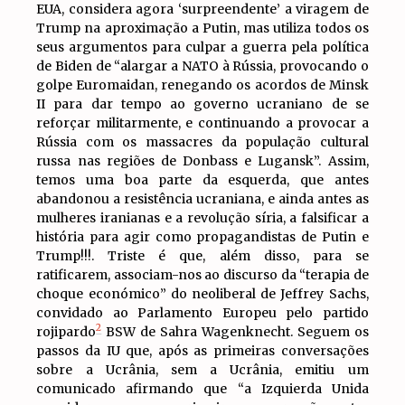
EUA, considera agora ‘surpreendente’ a viragem de
Trump na aproximação a Putin, mas utiliza todos os
seus argumentos para culpar a guerra pela política
de Biden de “alargar a NATO à Rússia, provocando o
golpe Euromaidan, renegando os acordos de Minsk
II para dar tempo ao governo ucraniano de se
reforçar militarmente, e continuando a provocar a
Rússia com os massacres da população cultural
russa nas regiões de Donbass e Lugansk”. Assim,
temos uma boa parte da esquerda, que antes
abandonou a resistência ucraniana, e ainda antes as
mulheres iranianas e a revolução síria, a falsificar a
história para agir como propagandistas de Putin e
Trump!!!. Triste é que, além disso, para se
ratificarem, associam-nos ao discurso da “terapia de
choque económico” do neoliberal de Jeffrey Sachs,
convidado ao Parlamento Europeu pelo partido
2
rojipardo
BSW de Sahra Wagenknecht. Seguem os
passos da IU que, após as primeiras conversações
sobre a Ucrânia, sem a Ucrânia, emitiu um
comunicado afirmando que “a Izquierda Unida