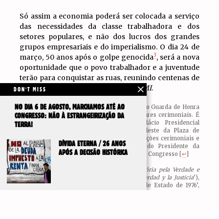
Só assim a economia poderá ser colocada a serviço
das necessidades da classe trabalhadora e dos
setores populares, e não dos lucros dos grandes
grupos empresariais e do imperialismo. O dia 24 de
3
março, 50 anos após o golpe genocida
, será a nova
oportunidade que o povo trabalhador e a juventude
terão para conquistar as ruas, reunindo centenas de
milhares contra o fascista Milei e o
FMI
.
DON'T MISS
NO DIA 6 DE AGOSTO, MARCHAMOS ATÉ AO
Atualmente, é o regimento que atua como Guarda de Honra
Presidencial e cumpre funções protocolares cerimoniais. É
CONGRESSO: NÃO À ESTRANGEIRIZAÇÃO DA
o guardião da ‘
Casa Rosada
‘, o Palácio Presidencial
TERRA!
Argentino, localizado na extremidade leste da Plaza de
Mayo. O regimento também assume funções cerimoniais e
DÍVIDA ETERNA / 26 ANOS
de segurança nas várias residências do Presidente da
APÓS A DECISÃO HISTÓRICA
Argentina em todo o país, e no Palácio do Congresso
[
↩
]
Uma fábrica e empresa de pneus
[
↩
]
Conhecido como ‘
Dia Nacional da Memória pela Verdade e
pela Justiça
‘ (‘
Día de la Memoria por la Verdad y la Justicia
‘),
comemora-se o aniversário do ‘Golpe de Estado de 1976’,
que derrubou Isabel Perón como Presidente e instalou uma
IR PARA
Junta militar encabeçado pelo Jorge Rafael Videla, que
TOPO
durou até 1983. Marcada por um plano sistemático de
repressão, com mais de 800 centros clandestinos de