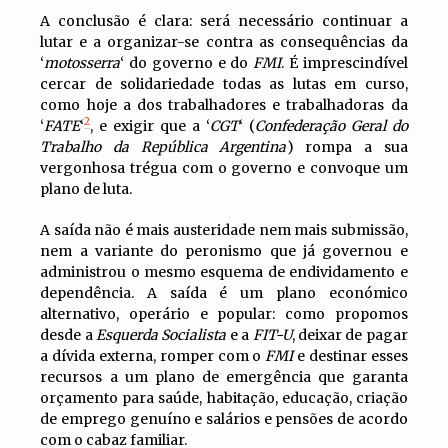
A conclusão é clara: será necessário continuar a
lutar e a organizar-se contra as consequências da
‘
motosserra
‘ do governo e do
FMI
. É imprescindível
cercar de solidariedade todas as lutas em curso,
como hoje a dos trabalhadores e trabalhadoras da
2
‘
FATE
‘
, e exigir que a ‘
CGT
‘ (
Confederação Geral do
Trabalho da República Argentina
) rompa a sua
vergonhosa trégua com o governo e convoque um
plano de luta.
A saída não é mais austeridade nem mais submissão,
nem a variante do peronismo que já governou e
administrou o mesmo esquema de endividamento e
dependência. A saída é um plano económico
alternativo, operário e popular: como propomos
desde a
Esquerda Socialista
e a
FIT-U
, deixar de pagar
a dívida externa, romper com o
FMI
e destinar esses
recursos a um plano de emergência que garanta
orçamento para saúde, habitação, educação, criação
de emprego genuíno e salários e pensões de acordo
com o cabaz familiar.