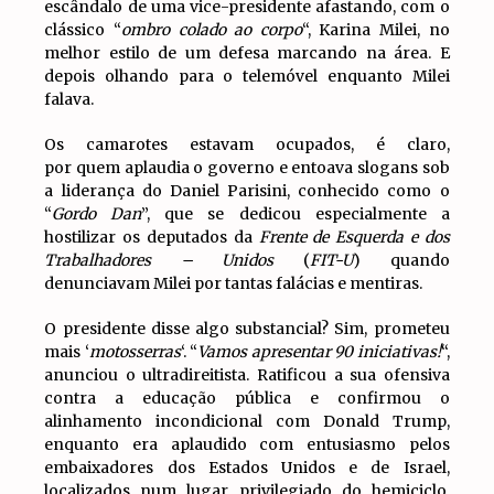
escândalo de uma vice-presidente afastando, com o
clássico “
ombro colado ao corpo
“, Karina Milei, no
melhor estilo de um defesa marcando na área. E
depois olhando para o telemóvel enquanto Milei
falava.
Os camarotes estavam ocupados, é claro,
por quem aplaudia o governo e entoava slogans sob
a liderança do Daniel Parisini, conhecido como o
“
Gordo Dan
”, que se dedicou especialmente a
hostilizar os deputados da
Frente de Esquerda e dos
Trabalhadores – Unidos
(
FIT-U
) quando
denunciavam Milei por tantas falácias e mentiras.
O presidente disse algo substancial? Sim, prometeu
mais ‘
motosserras
‘. “
Vamos apresentar 90 iniciativas!
“,
anunciou o ultradireitista. Ratificou a sua ofensiva
contra a educação pública e confirmou o
alinhamento incondicional com Donald Trump,
enquanto era aplaudido com entusiasmo pelos
embaixadores dos Estados Unidos e de Israel,
localizados num lugar privilegiado do hemiciclo,