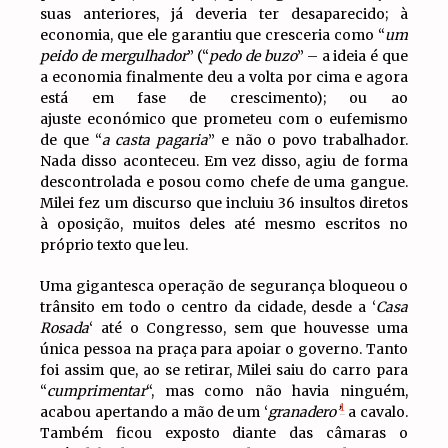
suas anteriores, já deveria ter desaparecido; à
economia, que ele garantiu que cresceria como “
um
peido de mergulhador
” (“
pedo de buzo
” – a ideia é que
a economia finalmente deu a volta por cima e agora
está em fase de crescimento); ou ao
ajuste económico que prometeu com o eufemismo
de que “
a casta pagaria
” e não o povo trabalhador.
Nada disso aconteceu. Em vez disso, agiu de forma
descontrolada e posou como chefe de uma gangue.
Milei fez um discurso que incluiu 36 insultos diretos
à oposição, muitos deles até mesmo escritos no
próprio texto que leu.
Uma gigantesca operação de segurança bloqueou o
trânsito em todo o centro da cidade, desde a ‘
Casa
Rosada
‘ até o Congresso, sem que houvesse uma
única pessoa na praça para apoiar o governo. Tanto
foi assim que, ao se retirar, Milei saiu do carro para
“
cumprimentar
“, mas como não havia ninguém,
1
acabou apertando a mão de um ‘
granadero’
a cavalo.
Também ficou exposto diante das câmaras o