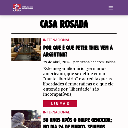
CASA ROSADA
INTERNACIONAL
POR QUE É QUE PETER THIEL VEM À
ARGENTINA?
29 de Abril, 2026
por
Trabalhadores Unidos
Este megamilionário germano-
americano, que se define como
"muito libertário" e acredita que as
liberdades democráticas e o que ele
entende por "liberdade" são
incompatíveis,
LER MAIS
INTERNACIONAL
50 ANOS APÓS O GOLPE GENOCIDA;
NO DIA 24 DE MARÇO, SEJAMOS