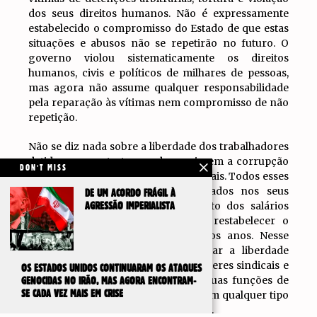
dos seus direitos humanos. Não é expressamente
estabelecido o compromisso do Estado de que estas
situações e abusos não se repetirão no futuro. O
governo violou sistematicamente os direitos
humanos, civis e políticos de milhares de pessoas,
mas agora não assume qualquer responsabilidade
pela reparação às vítimas nem compromisso de não
repetição.
Não se diz nada sobre a liberdade dos trabalhadores
detidos por protestarem, denunciarem a corrupção
DON'T MISS
ou defenderem os seus direitos laborais. Todos esses
trabalhadores devem ser reintegrados nos seus
DE UM ACORDO FRÁGIL À
postos de trabalho, com pagamento dos salários
AGRESSÃO IMPERIALISTA
atrasados. Além disso, a lei deve restabelecer o
direito à greve, violado nos últimos anos. Nesse
sentido, deve-se restituir e respeitar a liberdade
sindical, cessar a perseguição aos líderes sindicais e
OS ESTADOS UNIDOS CONTINUARAM OS ATAQUES
garantir que eles possam exercer suas funções de
GENOCIDAS NO IRÃO, MAS AGORA ENCONTRAM-
SE CADA VEZ MAIS EM CRISE
representação dos trabalhadores, sem qualquer tipo
de restrição, exceto as previstas na lei.