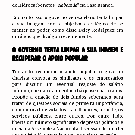
de Hidrocarbonetos “
elaborada
” na Casa Branca.
Enquanto isso, o governo venezuelano tenta limpar
a sua imagem com o objetivo estratégico de se
manter no poder, como disse Delcy Rodríguez em
um áudio que divulgou recentemente.
O GOVERNO TENTA LIMPAR A SUA IMAGEM E
RECUPERAR O APOIO POPULAR
Tentando recuperar o apoio popular, o governo
chavista convoca os sindicatos e os empresários
para discutir um eventual reajuste do salário
mínimo, que não é aumentado há quase quatro anos.
Propõe a criação de dois fundos soberanos para
tratar de questões sociais de primeira importância,
como o nível de vida dos trabalhadores, a saúde, os
serviços públicos, entre outros. Por outro lado,
liberta um número significativo de presos políticos e
inicia na Assembleia Nacional a discussão de uma lei
de amnistia, já aprovada numa primeira discussão.