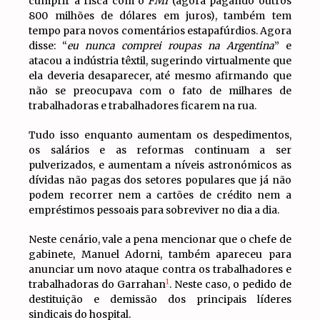
cumprir à risca com o
FMI
(agora pagando outros
800 milhões de dólares em juros), também tem
tempo para novos comentários estapafúrdios. Agora
disse: “
eu nunca comprei roupas na Argentina
” e
atacou a indústria têxtil, sugerindo virtualmente que
ela deveria desaparecer, até mesmo afirmando que
não se preocupava com o fato de milhares de
trabalhadoras e trabalhadores ficarem na rua.
Tudo isso enquanto aumentam os despedimentos,
os salários e as reformas continuam a ser
pulverizados, e aumentam a níveis astronómicos as
dívidas não pagas dos setores populares que já não
podem recorrer nem a cartões de crédito nem a
empréstimos pessoais para sobreviver no dia a dia.
Neste cenário, vale a pena mencionar que o chefe de
gabinete, Manuel Adorni, também apareceu para
anunciar um novo ataque contra os trabalhadores e
1
trabalhadoras do Garrahan
. Neste caso, o pedido de
destituição e demissão dos principais líderes
sindicais do hospital.