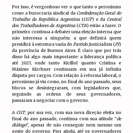
Por isso, é vergonhoso ver o que tanto o peronismo
como a burocracia sindical da
Confederação Geral do
Trabalho da República Argentina
(
CGT
) e da
Central
dos Trabalhadores da Argentina
(
CTA
) estão a fazer. O
primeiro continua a debater uma eleição interna que
não interessa a ninguém: a que definirá quem
presidirá à estrutura vazia do
Partido Justicialista
(
PJ
)
da província de Buenos Aires. É claro que por trás
disso há algo mais importante: a liderança política
até 2027, onde tanto Kicillof quanto Cristina e
Máximo Kirchner continuam em sua já infinita
disputa por cargos. Com relação à reforma laboral, o
peronismo já viu como, no final do ano passado, seus
blocos se desintegraram, com legisladores que,
seguindo as ordens de seus governadores,
passaram a negociar com o governo.
A
CGT
, por sua vez, com sua nova direção eleita no
final do ano passado, continua com sua atitude “
de
diálogo
”, apesar de não conseguir nem mesmo um
gesto do governo. Pior ainda, até os governadores