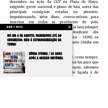
dezembro na ação da
CGT
na Plaza de Mayo,
exigindo greve nacional e plano de luta, outra das
principais consignas votadas no plenário.
Impulsionando, além disso, convocatórias para
marchar em todas as províncias do país,
começando por participar nas ações já lançadaspor
DON'T MISS
setores da
CGT
, como o
Sindicato dos
NO DIA 6 DE AGOSTO, MARCHAMOS ATÉ AO
Metalúrgicos
(
Unión Obrera Metalúrgica
–
UOM
), os
CONGRESSO: NÃO À ESTRANGEIRIZAÇÃO DA
oleiros e a chamada
Frente de Sindicatos Unidos
em
TERRA!
Córdoba e Rosário.
DÍVIDA ETERNA / 26 ANOS
2026 está apenas a começar. O apelo é, como sempre,
APÓS A DECISÃO HISTÓRICA
apoiar todas as lutas e tentar coordená-las para que
sejam bem-sucedidas. Para o conseguir, sabemos
que essa tarefa está inevitavelmente ligada à de
propor uma nova direção sindical para a classe
IR PARA
trabalhadora, democrática e combativa. O
TOPO
plenário do Parque Lezama e suas
conclusões procuram dar passos nesse sentido.
Mas também sabemos que há outra necessidade a
ser resolvida, tão importante quanto a primeira: