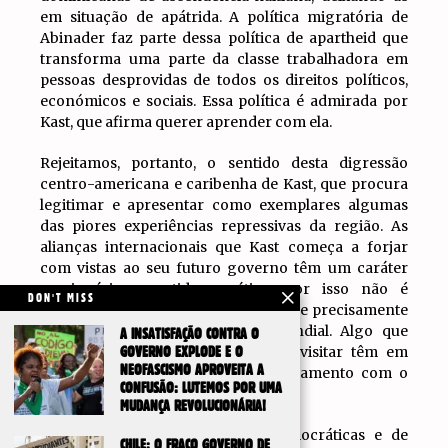
em situação de apátrida. A política migratória de
Abinader faz parte dessa política de apartheid que
transforma uma parte da classe trabalhadora em
pessoas desprovidas de todos os direitos políticos,
económicos e sociais. Essa política é admirada por
Kast, que afirma querer aprender com ela.
Rejeitamos, portanto, o sentido desta digressão
centro-americana e caribenha de Kast, que procura
legitimar e apresentar como exemplares algumas
das piores experiências repressivas da região. As
alianças internacionais que Kast começa a forjar
com vistas ao seu futuro governo têm um caráter
reacionário e antidemocrático, por isso não é
DON'T MISS
estranho que a sua digressão culmine precisamente
nos EUA, epicentro da reação mundial. Algo que
A INSATISFAÇÃO CONTRA O
todos os governos que ele está a visitar têm em
GOVERNO EXPLODE E O
NEOFASCISMO APROVEITA A
comum é a sua genuflexão e alinhamento com o
CONFUSÃO: LUTEMOS POR UMA
ultradireitista Trump.
MUDANÇA REVOLUCIONÁRIA!
Convocamos as organizações democráticas e de
CHILE: O FRACO GOVERNO DE