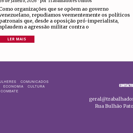
26 de Janeiro, 2026
por
Trabalhadores Unidos
Como organizações que se opõem ao governo
venezuelano, repudiamos veementemente os políticos
patronais que, desde a oposição pró-imperialista,
aplaudem a agressão militar contra o
LER MAIS
ULHERES
COMUNICADOS
CONTACTO
ECONOMIA
CULTURA
 COMBATE
geral@trabalhado
Rua Bulhão Pato