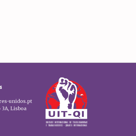
S
res-unidos.pt
 3A, Lisboa