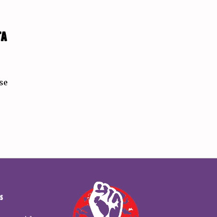
TA
se
S