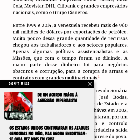
Cola, Movistar, DHL, Citibank e grandes empresários
nacionais, como o Grupo Cisneros.
Entre 1999 e 2014, a Venezuela recebeu mais de 960
mil milhões de dólares por exportações de petróleo.
Muito pouco dessa grande quantidade de recursos
chegou aos trabalhadores e aos setores populares.
Apenas algumas políticas assistencialistas e as
Missões, que com o tempo foram se diluindo. A
maior parte desse dinheiro foi para negócios
obscuros e corrupção, para a compra de armas e
1
contratos com grandes multinacionais.
DON'T MISS
O PSL e a nossa corrente socialista revolucionária
DE UM ACORDO FRÁGIL À
liderada por Orlando Chirino e José Bodas,
AGRESSÃO IMPERIALISTA
protagonistas da luta contra o golpe de Estado e a
greve patronal contra o presidente Chávez em 2002,
sempre se opuseram a essa política e lutaram por um
petróleo 100% estatal sob gestão e controlo
OS ESTADOS UNIDOS CONTINUARAM OS ATAQUES
operário, e deram a luta por uma verdadeira saída
GENOCIDAS NO IRÃO, MAS AGORA ENCONTRAM-
socialista e um governo dos trabalhadores e do povo.
SE CADA VEZ MAIS EM CRISE