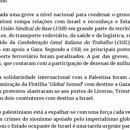
smo.
izada uma greve a nível nacional para condenar o genoc
eloni rompa relações com Israel e reconheça o Esta
a
União Sindical de Base
(
USB
) em grande parte do territ
os, do transporte rodoviário, da saúde e da logística,
dido da
Confederação Geral Italiana do Trabalho
(
CGIL
s em apoio a Gaza. Segundo a
USB
, os principais port
orte ferroviário foram paralisados. A par das greves
, que contaram com a participação de dezenas de milha
solidariedade internacional com a Palestina foram a
anização da Flotilha ‘
Global Sumud
‘ com destino a Gaza
 protestos alastraram-se aos portos de Livorno, Tries
 dois contentores com destino a Israel.
palestiniano está a espalhar-se com uma força cada vez
os crimes do sionismo apoiado pelo imperialismo global
om o Estado ocupante de Israel é uma tarefa urgente pa