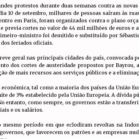
randes protestos durante duas semanas contra as novas
ia 10 de setembro, milhares de pessoas saíram às rua
icentro em Paris, foram organizados contra o plano orç
 previa cortes no valor de 44 mil milhões de euros e a 
rimeiro-ministro foi demitido e substituído por Sébast
dos feriados oficiais.
reve geral nas principais cidades do país, convocada p
nto dos cortes de austeridade propostos por Bayrou, 
ição de mais recursos aos serviços públicos e a elimina
 económica, tal como a maioria dos países da União Eur
mite de 3% estabelecido pela União Europeia. A dívida púb
 No entanto, como sempre, os governos estão a transferi
ais e os salários.
 mesmo período em que eclodiram revoltas na Indon
 governos, que favorecem os patrões e as empresas mul