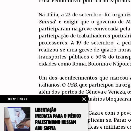
crise económica e política do capitali
Na Itália, a 22 de setembro, foi organ
Sumud
‘ e exigir que o governo de M
participaram na greve convocada pel
participação de trabalhadores portuári
professores. A 19 de setembro, a pe
realizou-se uma greve de quatro hora
transportes públicos e 50% do transp
cidades como Roma, Bolonha e Nápoles
Um dos acontecimentos que marcou a 
italianos. O
USB
, que participou na org
além dos portos de Génova e Veneza, os
os trabalhadores portuários bloquearam
DON'T MISS
LIBERTAÇÃO
A solidariedade com Gaza e com o povo 
IMEDIATA PARA O MÉDICO
rio até ao mar
” multiplicam-se. Parar 
PALESTINIANO HUSSAM
comerciais, diplomáticas e militares c
ABU SAFIYA