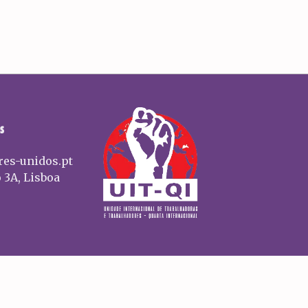
S
res-unidos.pt
 3A, Lisboa