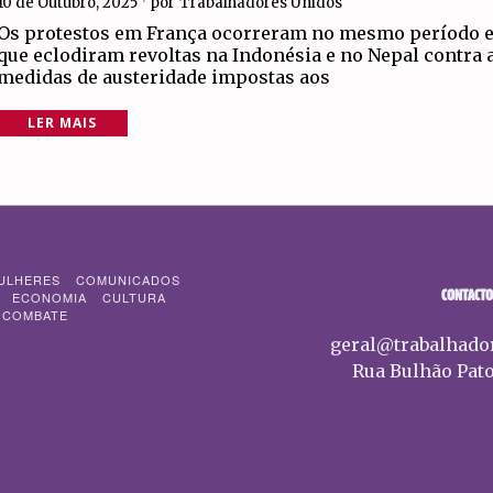
10 de Outubro, 2025
por
Trabalhadores Unidos
Os protestos em França ocorreram no mesmo período 
que eclodiram revoltas na Indonésia e no Nepal contra 
medidas de austeridade impostas aos
LER MAIS
ULHERES
COMUNICADOS
CONTACTO
ECONOMIA
CULTURA
 COMBATE
geral@trabalhado
Rua Bulhão Pato