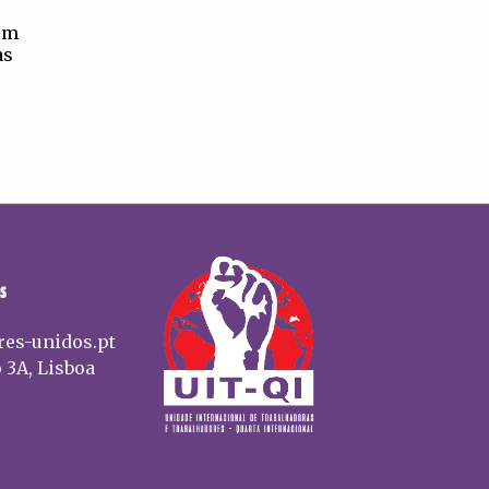
em
as
S
res-unidos.pt
 3A, Lisboa