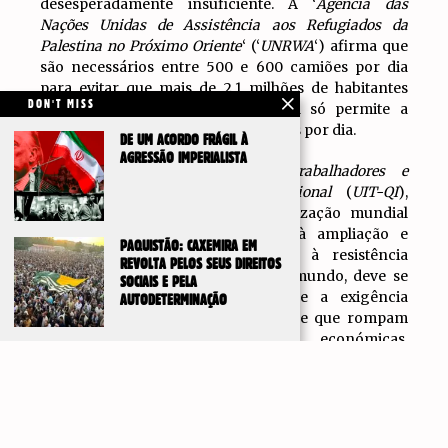
desesperadamente insuficiente. A ‘
Agência das
Nações Unidas de Assistência aos Refugiados da
Palestina no Próximo Oriente
‘ (‘
UNRWA
‘) afirma que
são necessários entre 500 e 600 camiões por dia
para evitar que mais de 2,1 milhões de habitantes
DON'T MISS
morram de fome, enquanto Israel só permite a
passagem de, no máximo, 50 camiões por dia.
DE UM ACORDO FRÁGIL À
AGRESSÃO IMPERIALISTA
Na
Unidade Internacional dos Trabalhadores e
Trabalhadoras – Quarta Internacional
(
UIT-QI
),
apelamos à continuação da mobilização mundial
contra o genocídio em Gaza e à ampliação e
PAQUISTÃO: CAXEMIRA EM
aprofundamento do nosso apoio à resistência
REVOLTA PELOS SEUS DIREITOS
palestina. Em todas as cidades do mundo, deve se
SOCIAIS E PELA
expressar a raiva e a rejeição, e a exigência
AUTODETERMINAÇÃO
permanente a todos os governos de que rompam
urgentemente as relações económicas,
diplomáticas, culturais, académicas e de todo tipo
IR PARA
TOPO
com o genocida Netanyahu e Israel.
Exigimos aos países árabes a abertura imediata de
todas as passagens fronteiriças para permitir a