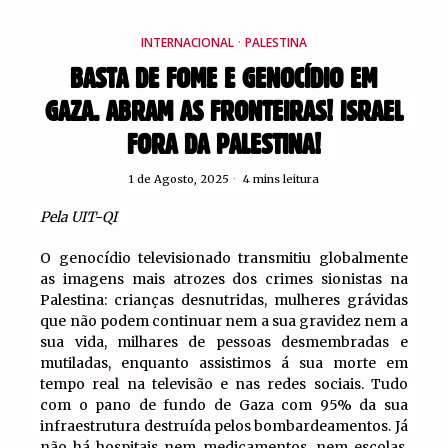
INTERNACIONAL
·
PALESTINA
BASTA DE FOME E GENOCÍDIO EM
GAZA. ABRAM AS FRONTEIRAS! ISRAEL
FORA DA PALESTINA!
1 de Agosto, 2025
4 mins leitura
Pela UIT-QI
O genocídio televisionado transmitiu globalmente
as imagens mais atrozes dos crimes sionistas na
Palestina: crianças desnutridas, mulheres grávidas
que não podem continuar nem a sua gravidez nem a
sua vida, milhares de pessoas desmembradas e
mutiladas, enquanto assistimos á sua morte em
tempo real na televisão e nas redes sociais. Tudo
com o pano de fundo de Gaza com 95% da sua
infraestrutura destruída pelos bombardeamentos. Já
não há hospitais nem medicamentos, nem escolas,