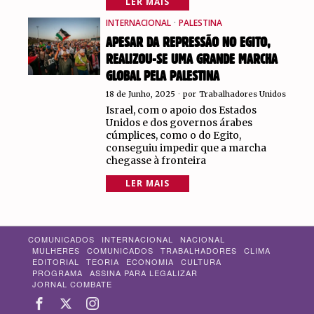
LER MAIS
INTERNACIONAL
·
PALESTINA
APESAR DA REPRESSÃO NO EGITO,
REALIZOU-SE UMA GRANDE MARCHA
GLOBAL PELA PALESTINA
18 de Junho, 2025
por
Trabalhadores Unidos
Israel, com o apoio dos Estados
Unidos e dos governos árabes
cúmplices, como o do Egito,
conseguiu impedir que a marcha
chegasse à fronteira
LER MAIS
COMUNICADOS
INTERNACIONAL
NACIONAL
MULHERES
COMUNICADOS
TRABALHADORES
CLIMA
EDITORIAL
TEORIA
ECONOMIA
CULTURA
PROGRAMA
ASSINA PARA LEGALIZAR
JORNAL COMBATE