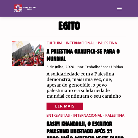
EGITO
CULTURA
·
INTERNACIONAL
·
PALESTINA
A PALESTINA QUALIFICA-SE PARA O
MUNDIAL
8 de Julho, 2026
por
Trabalhadores Unidos
A solidariedade com a Palestina
demonstra, mais uma vez, que,
apesar do genocídio, o povo
palestiniano e a solidariedade
mundial continuam o seu caminho
LER MAIS
ENTREVISTAS
·
INTERNACIONAL
·
PALESTINA
BASIM KHANDAQJI, O ESCRITOR
PALESTINO LIBERTADO APÓS 21