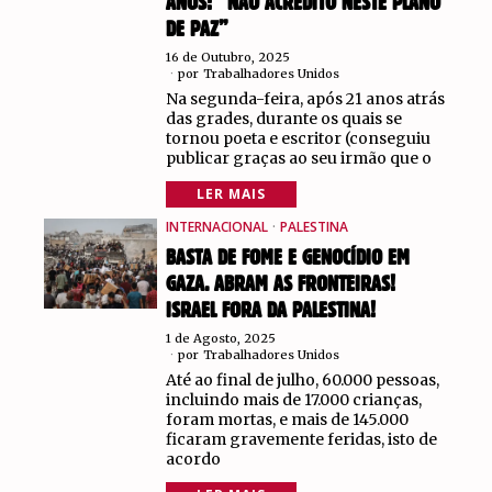
ANOS: “NÃO ACREDITO NESTE PLANO
DE PAZ”
16 de Outubro, 2025
por
Trabalhadores Unidos
Na segunda-feira, após 21 anos atrás
das grades, durante os quais se
tornou poeta e escritor (conseguiu
publicar graças ao seu irmão que o
LER MAIS
INTERNACIONAL
·
PALESTINA
BASTA DE FOME E GENOCÍDIO EM
GAZA. ABRAM AS FRONTEIRAS!
ISRAEL FORA DA PALESTINA!
1 de Agosto, 2025
por
Trabalhadores Unidos
Até ao final de julho, 60.000 pessoas,
incluindo mais de 17.000 crianças,
foram mortas, e mais de 145.000
ficaram gravemente feridas, isto de
acordo