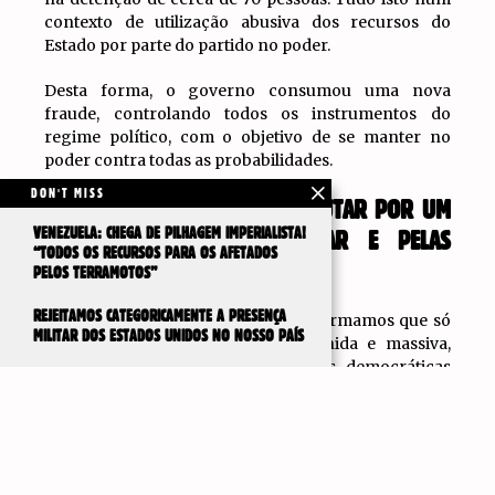
contexto de utilização abusiva dos recursos do
Estado por parte do partido no poder.
Desta forma, o governo consumou uma nova
fraude, controlando todos os instrumentos do
regime político, com o objetivo de se manter no
poder contra todas as probabilidades.
DON'T MISS
A ÚNICA COISA QUE RESTA É LUTAR POR UM
VENEZUELA: CHEGA DE PILHAGEM IMPERIALISTA!
PLANO OPERÁRIO E POPULAR E PELAS
“TODOS OS RECURSOS PARA OS AFETADOS
LIBERDADES DEMOCRÁTICAS
PELOS TERRAMOTOS”
REJEITAMOS CATEGORICAMENTE A PRESENÇA
No
Partido Socialismo e Liberdade
, afirmamos que só
MILITAR DOS ESTADOS UNIDOS NO NOSSO PAÍS
com a luta, com a mobilização unida e massiva,
poderemos recuperar as liberdades democráticas
IR PARA
que foram violadas, conseguir eleições livres e
TOPO
transparentes, ganhar a liberdade dos presos
políticos e derrotar o plano de austeridade que
Maduro está a aplicar de acordo com os patrões.