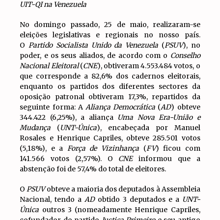
UIT-QI na Venezuela
No domingo passado, 25 de maio, realizaram-se
eleições legislativas e regionais no nosso país.
O
Partido Socialista Unido da Venezuela
(
PSUV
), no
poder, e os seus aliados, de acordo com o
Conselho
Nacional Eleitoral
(
CNE
), obtiveram 4.553.484 votos, o
que corresponde a 82,6% dos cadernos eleitorais,
enquanto os partidos dos diferentes sectores da
oposição patronal obtiveram 17,3%, repartidos da
seguinte forma: A
Aliança Democrática
(
AD
) obteve
344.422 (6,25%), a aliança
Uma Nova Era-União e
Mudança
(
UNT-Única
), encabeçada por Manuel
Rosales e Henrique Capriles, obteve 285.501 votos
(5,18%), e a
Força de Vizinhança
(
FV
) ficou com
141.566 votos (2,57%). O
CNE
informou que a
abstenção foi de 57,4% do total de eleitores.
O
PSUV
obteve a maioria dos deputados à Assembleia
Nacional, tendo a
AD
obtido 3 deputados e a
UNT-
Única
outros 3 (nomeadamente Henrique Capriles,