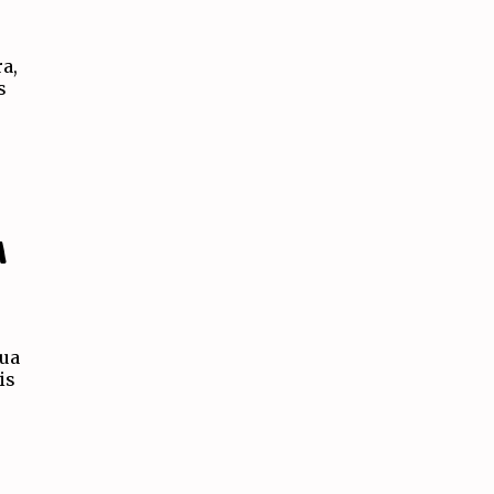
ra,
s
A
nua
is