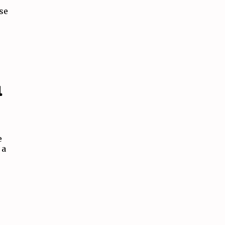
-se
L
e
 a