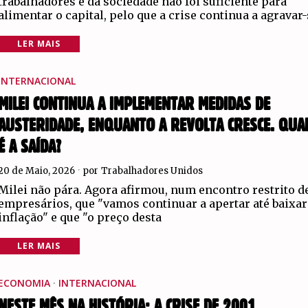
trabalhadores e da sociedade não foi suficiente para
alimentar o capital, pelo que a crise continua a agravar
LER MAIS
INTERNACIONAL
MILEI CONTINUA A IMPLEMENTAR MEDIDAS DE
AUSTERIDADE, ENQUANTO A REVOLTA CRESCE. QUA
É A SAÍDA?
20 de Maio, 2026
por
Trabalhadores Unidos
Milei não pára. Agora afirmou, num encontro restrito d
empresários, que "vamos continuar a apertar até baixar
inflação" e que "o preço desta
LER MAIS
ECONOMIA
·
INTERNACIONAL
NESTE MÊS NA HISTÓRIA: A CRISE DE 2001