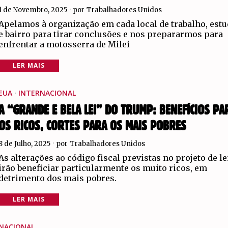
1 de Novembro, 2025
por
Trabalhadores Unidos
Apelamos à organização em cada local de trabalho, est
e bairro para tirar conclusões e nos prepararmos para
enfrentar a motosserra de Milei
LER MAIS
EUA
·
INTERNACIONAL
A “GRANDE E BELA LEI” DO TRUMP: BENEFÍCIOS PA
OS RICOS, CORTES PARA OS MAIS POBRES
8 de Julho, 2025
por
Trabalhadores Unidos
As alterações ao código fiscal previstas no projeto de le
irão beneficiar particularmente os muito ricos, em
detrimento dos mais pobres.
LER MAIS
NACIONAL