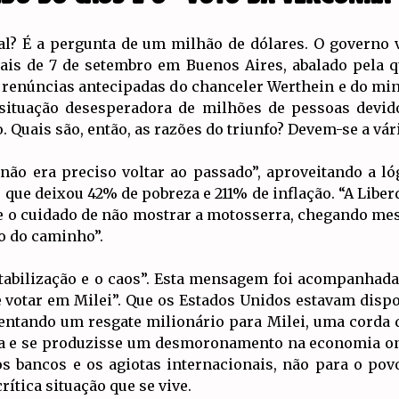
al? É a pergunta de um milhão de dólares. O governo
iais de 7 de setembro em Buenos Aires, abalado pela q
às renúncias antecipadas do chanceler Werthein e do min
 situação desesperadora de milhões de pessoas devid
 Quais são, então, as razões do triunfo? Devem-se a vári
ão era preciso voltar ao passado”, aproveitando a lóg
 que deixou 42% de pobreza e 211% de inflação. “A Liber
ve o cuidado de não mostrar a motosserra, chegando me
io do caminho”.
stabilização e o caos”. Esta mensagem foi acompanhad
votar em Milei”. Que os Estados Unidos estavam dispos
ntando um resgate milionário para Milei, uma corda 
ra e se produzisse um desmoronamento na economia on
 bancos e os agiotas internacionais, não para o povo
ítica situação que se vive.