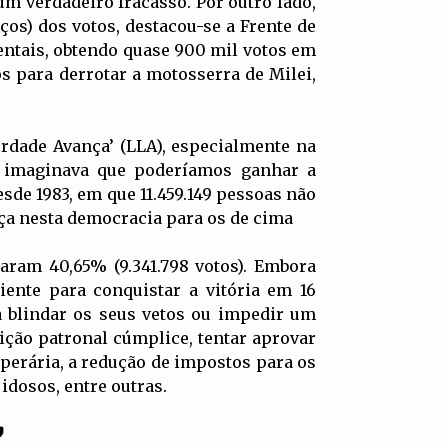
um verdadeiro fracasso. Por outro lado,
os) dos votos, destacou-se a Frente de
ntais, obtendo quase 900 mil votos em
s para derrotar a motosserra de Milei,
erdade Avança’ (LLA), especialmente na
m imaginava que poderíamos ganhar a
sde 1983, em que 11.459.149 pessoas não
ça nesta democracia para os de cima
aram 40,65% (9.341.798 votos). Embora
iente para conquistar a vitória em 16
 blindar os seus vetos ou impedir um
ção patronal cúmplice, tentar aprovar
operária, a redução de impostos para os
dosos, entre outras.
”