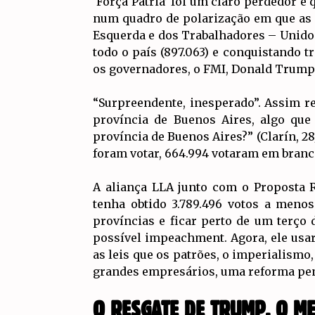
‘Força Pátria’ foi um claro perdedor e
num quadro de polarização em que as d
Esquerda e dos Trabalhadores – Unido
todo o país (897.063) e conquistando 
os governadores, o FMI, Donald Trump 
“Surpreendente, inesperado”. Assim re
província de Buenos Aires, algo qu
província de Buenos Aires?” (Clarín, 2
foram votar, 664.994 votaram em branc
A aliança LLA junto com o Proposta R
tenha obtido 3.789.496 votos a menos
províncias e ficar perto de um terç
possível impeachment. Agora, ele usa
as leis que os patrões, o imperialismo
grandes empresários, uma reforma pena
O RESGATE DE TRUMP, O M