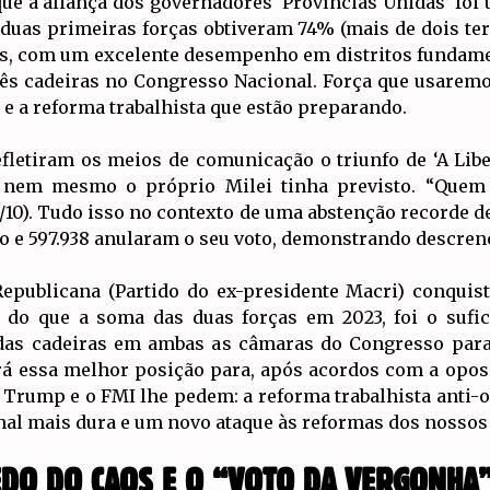
 que a aliança dos governadores ‘Províncias Unidas’ foi 
uas primeiras forças obtiveram 74% (mais de dois terç
s, com um excelente desempenho em distritos fundame
três cadeiras no Congresso Nacional. Força que usaremo
e a reforma trabalhista que estão preparando.
fletiram os meios de comunicação o triunfo de ‘A Lib
e nem mesmo o próprio Milei tinha previsto. “Que
8/10). Tudo isso no contexto de uma abstenção recorde de
o e 597.938 anularam o seu voto, demonstrando descren
epublicana (Partido do ex-presidente Macri) conquist
 do que a soma das duas forças em 2023, foi o sufic
o das cadeiras em ambas as câmaras do Congresso para
rá essa melhor posição para, após acordos com a oposi
, Trump e o FMI lhe pedem: a reforma trabalhista anti-
l mais dura e um novo ataque às reformas dos nossos i
EDO DO CAOS E O “VOTO DA VERGONHA