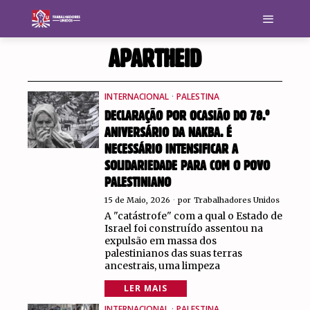
APARTHEID
INTERNACIONAL
·
PALESTINA
DECLARAÇÃO POR OCASIÃO DO 78.º
ANIVERSÁRIO DA NAKBA. É
NECESSÁRIO INTENSIFICAR A
SOLIDARIEDADE PARA COM O POVO
PALESTINIANO
15 de Maio, 2026
por
Trabalhadores Unidos
A "catástrofe" com a qual o Estado de
Israel foi construído assentou na
expulsão em massa dos
palestinianos das suas terras
ancestrais, uma limpeza
LER MAIS
INTERNACIONAL
·
PALESTINA