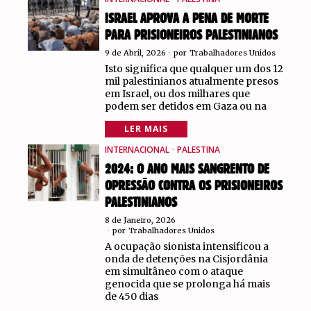
ISRAEL APROVA A PENA DE MORTE
PARA PRISIONEIROS PALESTINIANOS
9 de Abril, 2026
por
Trabalhadores Unidos
Isto significa que qualquer um dos 12
mil palestinianos atualmente presos
em Israel, ou dos milhares que
podem ser detidos em Gaza ou na
LER MAIS
INTERNACIONAL
·
PALESTINA
2024: O ANO MAIS SANGRENTO DE
OPRESSÃO CONTRA OS PRISIONEIROS
PALESTINIANOS
8 de Janeiro, 2026
por
Trabalhadores Unidos
A ocupação sionista intensificou a
onda de detenções na Cisjordânia
em simultâneo com o ataque
genocida que se prolonga há mais
de 450 dias