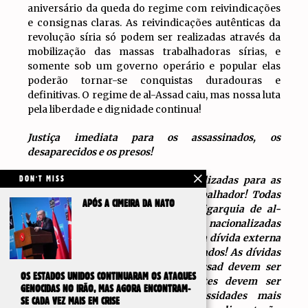
aniversário da queda do regime com reivindicações
e consignas claras. As reivindicações autênticas da
revolução síria só podem ser realizadas através da
mobilização das massas trabalhadoras sírias, e
somente sob um governo operário e popular elas
poderão tornar-se conquistas duradouras e
definitivas. O regime de al-Assad caiu, mas nossa luta
pela liberdade e dignidade continua!
Justiça imediata para os assassinados, os
desaparecidos e os presos!
As riquezas do país devem ser utilizadas para as
DON'T MISS
necessidades urgentes do povo trabalhador! Todas
APÓS A CIMEIRA DA NATO
as propriedades pertencentes à oligarquia de al-
Assad e seus parceiros devem ser nacionalizadas
sem compensação! Os pagamentos da dívida externa
à Rússia e ao Irão devem ser cancelados! As dívidas
públicas herdadas do período al-Assad devem ser
OS ESTADOS UNIDOS CONTINUARAM OS ATAQUES
anuladas, e os recursos resultantes devem ser
GENOCIDAS NO IRÃO, MAS AGORA ENCONTRAM-
destinados a satisfazer as necessidades mais
SE CADA VEZ MAIS EM CRISE