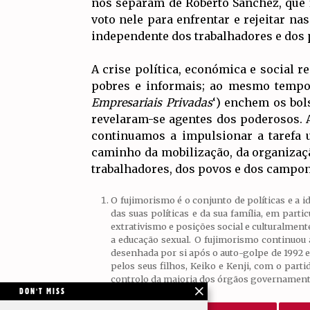
nos separam de Roberto Sánchez, que f
voto nele para enfrentar e rejeitar 
independente dos trabalhadores e dos 
A crise política, económica e social 
pobres e informais; ao mesmo temp
Empresariais Privadas
‘) enchem os bol
revelaram-se agentes dos poderosos. 
continuamos a impulsionar a tarefa u
caminho da mobilização, da organizaç
trabalhadores, dos povos e dos campo
O fujimorismo é o conjunto de políticas e a 
das suas políticas e da sua família, em part
extrativismo e posições social e culturalmen
a educação sexual. O fujimorismo continuou a
desenhada por si após o auto-golpe de 1992 e 
pelos seus filhos, Keiko e Kenji, com o partid
controlo da maioria dos órgãos governament
DON'T MISS