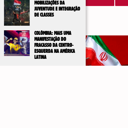
MOBILIZAÇÕES DA
JUVENTUDE E INTEGRAÇÃO
DE CLASSES
COLÔMBIA: MAIS UMA
MANIFESTAÇÃO DO
FRACASSO DA CENTRO-
ESQUERDA NA AMÉRICA
LATINA
DE UM ACORDO FRÁGIL À AGRESSÃO