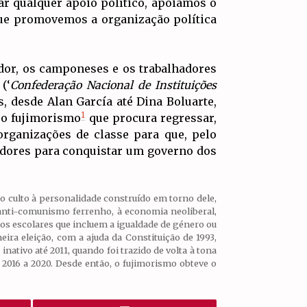
ar qualquer apoio político, apoiamos o
que promovemos a organização política
ador, os camponeses e os trabalhadores
(‘
Confederação Nacional de Instituições
 desde Alan García até Dina Boluarte,
1
 o fujimorismo
que procura regressar,
organizações de classe para que, pelo
adores para conquistar um governo dos
 o culto à personalidade construído em torno dele,
o, anti-comunismo ferrenho, à economia neoliberal,
os escolares que incluem a igualdade de género ou
ira eleição, com a ajuda da Constituição de 1993,
ativo até 2011, quando foi trazido de volta à tona
 2016 a 2020. Desde então, o fujimorismo obteve o