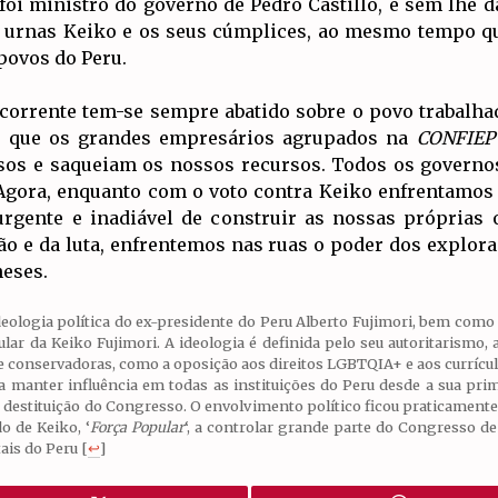
oi ministro do governo de Pedro Castillo, e sem lhe d
nas urnas Keiko e os seus cúmplices, ao mesmo tempo 
povos do Peru.
recorrente tem-se sempre abatido sobre o povo trabalh
o que os grandes empresários agrupados na
CONFIEP
sos e saqueiam os nossos recursos. Todos os governos,
Agora, enquanto com o voto contra Keiko enfrentamos
rgente e inadiável de construir as nossas próprias 
ão e da luta, enfrentemos nas ruas o poder dos explor
neses.
ideologia política do ex-presidente do Peru Alberto Fujimori, bem como
icular da Keiko Fujimori. A ideologia é definida pelo seu autoritarism
te conservadoras, como a oposição aos direitos LGBTQIA+ e aos currícul
 manter influência em todas as instituições do Peru desde a sua prime
destituição do Congresso. O envolvimento político ficou praticamente in
o de Keiko, ‘
Força Popular
‘, a controlar grande parte do Congresso de
ais do Peru
[
↩
]