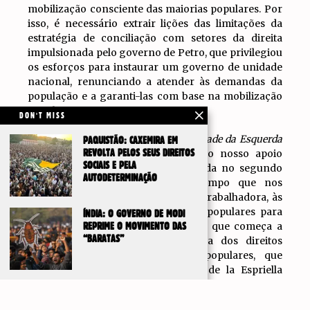
mobilização consciente das maiorias populares. Por
isso, é necessário extrair lições das limitações da
estratégia de conciliação com setores da direita
impulsionada pelo governo de Petro, que privilegiou
os esforços para instaurar um governo de unidade
nacional, renunciando a atender às demandas da
população e a garanti-las com base na mobilização
popular.
DON'T MISS
Na conjuntura atual, a partir da
Unidade da Esquerda
PAQUISTÃO: CAXEMIRA EM
Revolucionária
REVOLTA PELOS SEUS DIREITOS
(
UNIR
), ratificamos o nosso apoio
SOCIAIS E PELA
crítico à candidatura de Iván Cepeda no segundo
AUTODETERMINAÇÃO
turno presidencial, ao mesmo tempo que nos
unimos e apelamos a toda a classe trabalhadora, às
forças democráticas e aos setores populares para
ÍNDIA: O GOVERNO DE MODI
que se juntem à ampla mobilização que começa a
REPRIME O MOVIMENTO DAS
“BARATAS”
desenvolver-se no país em defesa dos direitos
democráticos e das conquistas populares, que
estarão em perigo caso Abelardo de la Espriella
vença a presidência no segundo turno.
IR PARA
TOPO