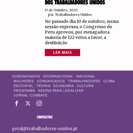
DOS TRABALHADORES UNIDOS
17 de Outubro, 2025
por
Trabalhadores Unidos
No passado dia 10 de outubro, numa
sessão expressa, o Congresso do
Peru aprovou, por esmagadora
maioria de 122 votos a favor, a
destituição
LER MAIS
COMUNICADOS
INTERNACIONAL
NACIONAL
MULHERES
COMUNICADOS
TRABALHADORES
CLIMA
EDITORIAL
TEORIA
ECONOMIA
CULTURA
PROGRAMA
ASSINA PARA LEGALIZAR
JORNAL COMBATE
CONTACTOS
geral@trabalhadores-unidos.pt