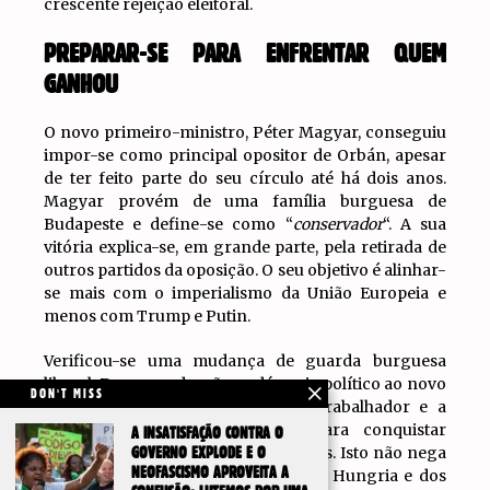
crescente rejeição eleitoral.
PREPARAR-SE PARA ENFRENTAR QUEM
GANHOU
O novo primeiro-ministro, Péter Magyar, conseguiu
impor-se como principal opositor de Orbán, apesar
de ter feito parte do seu círculo até há dois anos.
Magyar provém de uma família burguesa de
Budapeste e define-se como “
conservador
“. A sua
vitória explica-se, em grande parte, pela retirada de
outros partidos da oposição. O seu objetivo é alinhar-
se mais com o imperialismo da União Europeia e
menos com Trump e Putin.
Verificou-se uma mudança de guarda burguesa
liberal. Da esquerda, não se dá apoio político ao novo
DON'T MISS
governo. Pelo contrário, o povo trabalhador e a
juventude deverão enfrentá-lo para conquistar
A INSATISFAÇÃO CONTRA O
mudanças sociais e económicas reais. Isto não nega
GOVERNO EXPLODE E O
NEOFASCISMO APROVEITA A
que a derrota da extrema-direita na Hungria e dos