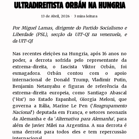
ULTRADIREITISTA ORBÁN NA HUNGRIA
13 de Abril, 2026
3 mins leitura
Por Miguel Lamas, dirigente do Partido Socialismo e
Liberdade (PSL), secção da UIT-QI na venezuela, e
da UIT-QI
Nas recentes eleições na Hungria, após 16 anos no
poder, a derrota sofrida pelo representante da
extrema-direita, o fascista Viktor Orbán, foi
esmagadora. Orbán contou com o apoio
internacional de Donald Trump, Vladimir Putin,
Benjamin Netanyahu e figuras de referência da
extrema-direita europeia, como Santiago Abascal
(‘
Vox
‘) no Estado Espanhol, Giorgia Meloni, que
governa a Itália, Marine Le Pen (‘
Reagrupamento
Nacional
‘) deputada em França, e setores neonazis
da Alemanha e da ‘
Alternativa para Alemanha
‘, para
além de Javier Milei na Argentina. A sua derrota é
uma derrota para todos eles e tem repercussão
internacional.