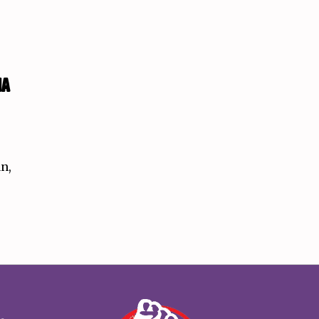
NA
án,