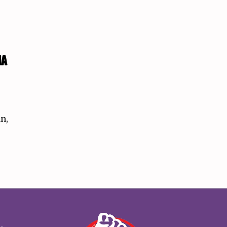
NA
án,