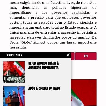
nossa exigência de uma Palestina livre, do rio até ao
mar, denunciar as políticas hipócritas do
imperialismo e dos governos capitalistas, e
aumentar a pressão para que os nossos governos
cortem todas as relações com o Estado sionista e
imponham um embargo total ao Estado ocupante. A
única maneira de enfrentar a agressão imperialista
na região é através da luta dos povos do mundo. E a
Frota ‘
Global Sumud
‘ ocupa um lugar importante
nessa luta.
DON'T MISS
DE UM ACORDO FRÁGIL À
AGRESSÃO IMPERIALISTA
Artigos Relacionados
APÓS A CIMEIRA DA NATO