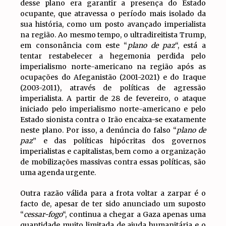
desse plano era garantir a presença do Estado
ocupante, que atravessa o período mais isolado da
sua história, como um posto avançado imperialista
na região. Ao mesmo tempo, o ultradireitista Trump,
em consonância com este “
plano de paz
“, está a
tentar restabelecer a hegemonia perdida pelo
imperialismo norte-americano na região após as
ocupações do Afeganistão (2001-2021) e do Iraque
(2003-2011), através de políticas de agressão
imperialista. A partir de 28 de fevereiro, o ataque
iniciado pelo imperialismo norte-americano e pelo
Estado sionista contra o Irão encaixa-se exatamente
neste plano. Por isso, a denúncia do falso “
plano de
paz
” e das políticas hipócritas dos governos
imperialistas e capitalistas, bem como a organização
de mobilizações massivas contra essas políticas, são
uma agenda urgente.
Outra razão válida para a frota voltar a zarpar é o
facto de, apesar de ter sido anunciado um suposto
“
cessar-fogo
“, continua a chegar a Gaza apenas uma
quantidade muito limitada de ajuda humanitária e o