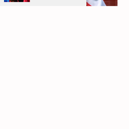
IR PARA
TOPO
DE UM ACORDO FRÁGIL À AGRESSÃO IMPERIALISTA
3 de Agosto, 2026
Por detrás da assinatura deste frágil cessar-fogo,
que representou uma derrota para o imperialismo
norte-americano, estiveram a resistência
inesperadamente firme do Irão, o efeito agravante
do