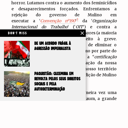
horror. Lutamos contra o aumento dos feminicídios
e desaparecimentos forçados. Enfrentamos a
rejeição do governo de Mulino em
3
executar a ‘
Convenção nº190
‘
da ‘
Organização
Internacional do Trabalho
‘ (‘
OIT
‘) e contra a
separação e despedimento de professores (a maioria
DON'T MISS
mulheres) por exercerem o direito à greve.
DE UM ACORDO FRÁGIL À
Organizámo-nos contra a tentativa de eliminar o
AGRESSÃO IMPERIALISTA
Ministério da Mulher, contra o racismo por parte do
Ministério da Educação ao exigir a “
certificação
4
afro
”
nas escolas e contra a violação da nossa
soberania. Denunciamos o uso do nosso território
PAQUISTÃO: CAXEMIRA EM
pelo imperialismo americano e a rendição de Mulino
REVOLTA PELOS SEUS DIREITOS
para agredir os povos do mundo.
SOCIAIS E PELA
AUTODETERMINAÇÃO
No México, apesar de ter pela primeira vez uma
mulher no governo, Cláudia Sheinbaum, a grande
maioria das trabalhadoras, das jovens, das pessoas
IR PARA
TOPO
trans e das indígenas continuam a enfrentar a
desigualdade e a violência. O governo tem sido
indolente com a crise humanitária que se impôs com