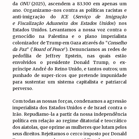
da
ONU
(2025), ascendem a 83.300 em apenas um
ano. Organizamo-nos contra as políticas racistas e
anti-imigração do
ICE
(
Serviço de Imigração
e Fiscalização Aduaneira dos Estados Unidos
) nos
Estados Unidos. Levantamos a nossa voz contra o
genocídio na Palestina e o plano imperialista
colonizador de Trump em Gaza através do “
Conselho
da Paz
” (‘
Board of Peace
‘). Denunciamos as redes de
pedofilia de Jeffrey Epstein, nas quais estão
envolvidos o presidente Donald Trump, o ex-
príncipe André do Reino Unido, e tantos outros; um
punhado de super-ricos que pretende impunidade
para sustentar um sistema capitalista e patriarcal
perverso.
Com todas as nossas forças, condenamos a agressão
imperialista dos Estados Unidos e de Israel contra o
Irão. Repudiamo-la a partir da nossa independência
política em relação ao regime ditatorial e teocrático
dos aiatolas, que oprime as mulheres que lutam pelos
seus direitos. Rejeitamos o cerco imposto por Donald