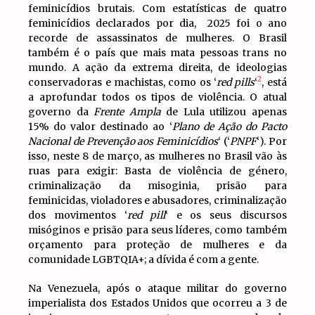
feminicídios brutais. Com estatísticas de quatro
feminicídios declarados por dia, 2025 foi o ano
recorde de assassinatos de mulheres. O Brasil
também é o país que mais mata pessoas trans no
mundo. A ação da extrema direita, de ideologias
2
conservadoras e machistas, como os ‘
red pills
‘
, está
a aprofundar todos os tipos de violência. O atual
governo da
Frente Ampla
de Lula utilizou apenas
15% do valor destinado ao ‘
Plano de Ação do Pacto
Nacional de Prevenção aos Feminicídios
‘ (‘
PNPF
‘). Por
isso, neste 8 de março, as mulheres no Brasil vão às
ruas para exigir: Basta de violência de género,
criminalização da misoginia, prisão para
feminicidas, violadores e abusadores, criminalização
dos movimentos ‘
red pill
‘ e os seus discursos
misóginos e prisão para seus líderes, como também
orçamento para proteção de mulheres e da
comunidade LGBTQIA+; a dívida é com a gente.
Na Venezuela, após o ataque militar do governo
imperialista dos Estados Unidos que ocorreu a 3 de