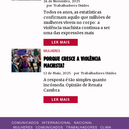
24 de Novembro, 2025
por
Trabalhadores Unidos
Todos os anos, as estatísticas
confirmam aquilo que milhões de
mulheres vivem no corpo: a
violência machista continua a ser
uma das expressões mais
LER MAIS
MULHERES
PORQUE CRESCE A VIOLÊNCIA
MACHISTA?
12 de Maio, 2025
por
Trabalhadores Unidos
A resposta é tão simples quanto
incómoda. Opinião de Renata
Cambra
LER MAIS
COMUNICADOS
INTERNACIONAL
NACIONAL
MULHERES
COMUNICADOS
TRABALHADORES
CLIMA