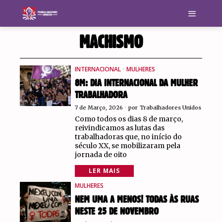
MACHISMO
INTERNACIONAL
·
MULHERES
8M: DIA INTERNACIONAL DA MULHER
TRABALHADORA
7 de Março, 2026
por
Trabalhadores Unidos
Como todos os dias 8 de março,
reivindicamos as lutas das
trabalhadoras que, no início do
século XX, se mobilizaram pela
jornada de oito
LER MAIS
MULHERES
NEM UMA A MENOS! TODAS ÀS RUAS
NESTE 25 DE NOVEMBRO