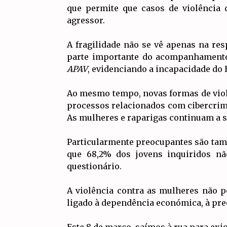
que permite que casos de violênci
agressor.
A fragilidade não se vê apenas na re
parte importante do acompanhamento p
APAV
, evidenciando a incapacidade do 
Ao mesmo tempo, novas formas de viol
processos relacionados com cibercrime
As mulheres e raparigas continuam a se
Particularmente preocupantes são tam
que 68,2% dos jovens inquiridos n
questionário.
A violência contra as mulheres não p
ligado à dependência económica, à prec
Este 8 de março, saímos à rua para exig