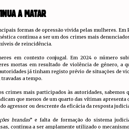
TINUA A MATAR
incipais formas de opressão vivida pelas mulheres. Em 
méstica continua a ser um dos crimes mais denunciado
níveis de reincidência.
eres em contexto conjugal. Em 2024 o número subi
heres mortas em resultado de violência de género, a 
autoridades já tinham registo prévio de situações de vi
 travadas a tempo.
os crimes mais participados às autoridades, sabemos 
indicam que menos de um quarto das vítimas apresenta 
 agressor ou descrente da eficácia da resposta judicia
ções brandas
” e falta de formação do sistema judici
sas, continua a ser amplamente utilizado o mecanismo