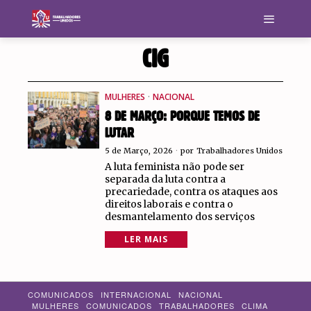
CIG
MULHERES
·
NACIONAL
8 DE MARÇO: PORQUE TEMOS DE
LUTAR
5 de Março, 2026
por
Trabalhadores Unidos
A luta feminista não pode ser
separada da luta contra a
precariedade, contra os ataques aos
direitos laborais e contra o
desmantelamento dos serviços
LER MAIS
COMUNICADOS
INTERNACIONAL
NACIONAL
MULHERES
COMUNICADOS
TRABALHADORES
CLIMA