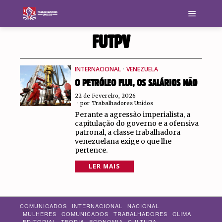
FUTPV
INTERNACIONAL
·
VENEZUELA
O PETRÓLEO FLUI, OS SALÁRIOS NÃO
22 de Fevereiro, 2026
por
Trabalhadores Unidos
Perante a agressão imperialista, a
capitulação do governo e a ofensiva
patronal, a classe trabalhadora
venezuelana exige o que lhe
pertence.
LER MAIS
COMUNICADOS
INTERNACIONAL
NACIONAL
MULHERES
COMUNICADOS
TRABALHADORES
CLIMA
EDITORIAL
TEORIA
ECONOMIA
CULTURA