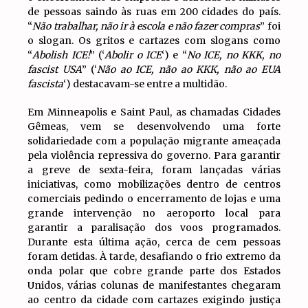
de pessoas saindo às ruas em 200 cidades do país.
“
Não trabalhar, não ir à escola e não fazer compras
” foi
o slogan. Os gritos e cartazes com slogans como
“
Abolish ICE!
” (‘
Abolir o ICE
‘) e “
No ICE, no KKK, no
fascist USA
” (‘
Não ao ICE, não ao KKK, não ao EUA
fascista
‘) destacavam-se entre a multidão.
Em Minneapolis e Saint Paul, as chamadas Cidades
Gêmeas, vem se desenvolvendo uma forte
solidariedade com a população migrante ameaçada
pela violência repressiva do governo. Para garantir
a greve de sexta-feira, foram lançadas várias
iniciativas, como mobilizações dentro de centros
comerciais pedindo o encerramento de lojas e uma
grande intervenção no aeroporto local para
garantir a paralisação dos voos programados.
Durante esta última ação, cerca de cem pessoas
foram detidas. À tarde, desafiando o frio extremo da
onda polar que cobre grande parte dos Estados
Unidos, várias colunas de manifestantes chegaram
ao centro da cidade com cartazes exigindo justiça