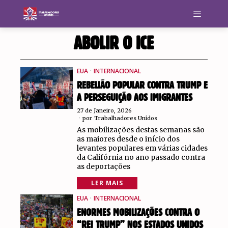
ABOLIR O ICE
EUA
·
INTERNACIONAL
REBELIÃO POPULAR CONTRA TRUMP E
A PERSEGUIÇÃO AOS IMIGRANTES
27 de Janeiro, 2026
por
Trabalhadores Unidos
As mobilizações destas semanas são
as maiores desde o início dos
levantes populares em várias cidades
da Califórnia no ano passado contra
as deportações
LER MAIS
EUA
·
INTERNACIONAL
ENORMES MOBILIZAÇÕES CONTRA O
“REI TRUMP” NOS ESTADOS UNIDOS