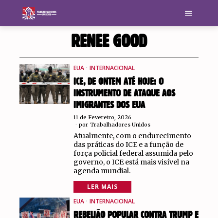
RENEE GOOD
EUA
·
INTERNACIONAL
ICE, DE ONTEM ATÉ HOJE: O
INSTRUMENTO DE ATAQUE AOS
IMIGRANTES DOS EUA
11 de Fevereiro, 2026
por
Trabalhadores Unidos
Atualmente, com o endurecimento
das práticas do ICE e a função de
força policial federal assumida pelo
governo, o ICE está mais visível na
agenda mundial.
LER MAIS
EUA
·
INTERNACIONAL
REBELIÃO POPULAR CONTRA TRUMP E