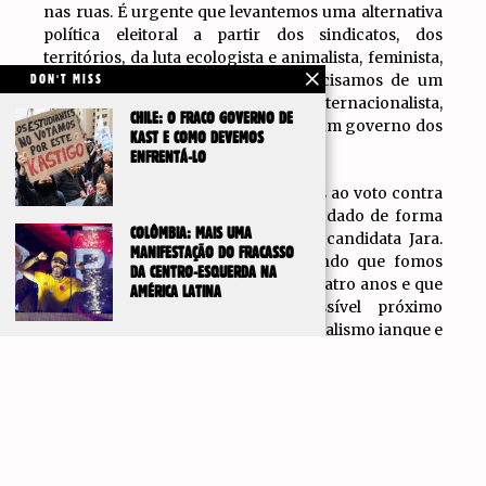
nas ruas. É urgente que levantemos uma alternativa
política eleitoral a partir dos sindicatos, dos
territórios, da luta ecologista e animalista, feminista,
da dissidência sexual e outras. Precisamos de um
DON'T MISS
programa anticapitalista, internacionalista,
CHILE: O FRACO GOVERNO DE
independente dos capitalistas, e por um governo dos
KAST E COMO DEVEMOS
trabalhadores e dos povos.
ENFRENTÁ-LO
8 – Por último, como
MST
, apelamos ao voto contra
Kast, que acreditamos que deve ser dado de forma
COLÔMBIA: MAIS UMA
crítica e sem criar expectativas na candidata Jara.
MANIFESTAÇÃO DO FRACASSO
Apelamos a votar nela, mas alertando que fomos
DA CENTRO-ESQUERDA NA
opositores ao seu governo nestes quatro anos e que
AMÉRICA LATINA
seremos opositores ao seu possível próximo
governo capitalista e lacaio do imperialismo ianque e
que, caso Kast vença, não acreditamos que se deva
IR PARA
TOPO
dar qualquer apoio ou unidade à oposição
parlamentar que os atuais partidos do governo
promoverão. O nosso voto é tático e limita-se a votar
contra Kast.