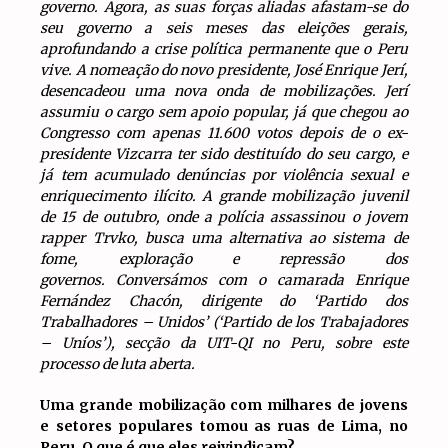
governo. Agora, as suas forças aliadas afastam-se do
seu governo a seis meses das eleições gerais,
aprofundando a crise política permanente que o Peru
vive. A nomeação do novo presidente, José Enrique Jerí,
desencadeou uma nova onda de mobilizações. Jerí
assumiu o cargo sem apoio popular, já que chegou ao
Congresso com apenas 11.600 votos depois de o ex-
presidente Vizcarra ter sido destituído do seu cargo, e
já tem acumulado denúncias por violência sexual e
enriquecimento ilícito. A grande mobilização juvenil
de 15 de outubro, onde a polícia assassinou o jovem
rapper Trvko, busca uma alternativa ao sistema de
fome, exploração e repressão dos
governos. Conversámos com o camarada Enrique
Fernández Chacón, dirigente do ‘Partido dos
Trabalhadores – Unidos’ (‘Partido de los Trabajadores
– Uníos’), secção da UIT-QI no Peru, sobre este
processo de luta aberta.
Uma grande mobilização com milhares de jovens
e setores populares tomou as ruas de Lima, no
Peru. O que é que eles reivindicam?