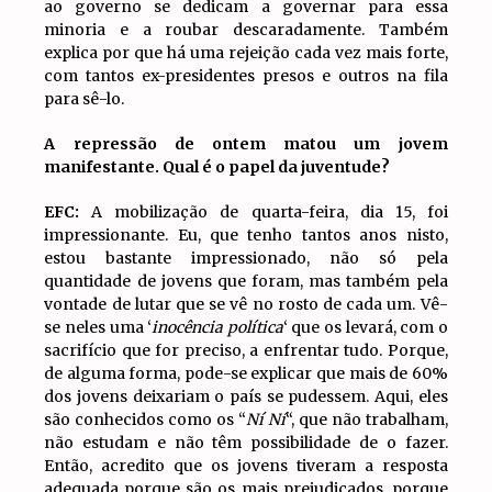
ao governo se dedicam a governar para essa
minoria e a roubar descaradamente. Também
explica por que há uma rejeição cada vez mais forte,
com tantos ex-presidentes presos e outros na fila
para sê-lo.
A repressão de ontem matou um jovem
manifestante. Qual é o papel da juventude?
EFC:
A mobilização de quarta-feira, dia 15, foi
impressionante. Eu, que tenho tantos anos nisto,
estou bastante impressionado, não só pela
quantidade de jovens que foram, mas também pela
vontade de lutar que se vê no rosto de cada um. Vê-
se neles uma ‘
inocência política
‘ que os levará, com o
sacrifício que for preciso, a enfrentar tudo. Porque,
de alguma forma, pode-se explicar que mais de 60%
dos jovens deixariam o país se pudessem. Aqui, eles
são conhecidos como os “
Ní Ní
“, que não trabalham,
não estudam e não têm possibilidade de o fazer.
Então, acredito que os jovens tiveram a resposta
adequada porque são os mais prejudicados, porque