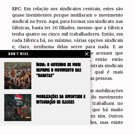
EFC:
Em relação aos sindicatos centrais, estes são
quase inexistentes porque mutilaram o movimento
sindical no Peru. Aqui, para formar um sindicato nas
fábricas, basta ter 20 filiados, mesmo que a fábrica
tenha quatro ou cinco mil trabalhadores. Então, em
cada fábrica há, no mínimo, várias opções sindicais
e, claro, nenhuma delas serve para nada. E as
centrais sindicais que precisamente acusam que
DON'T MISS
80% não estão na formalidade, então estão
ÍNDIA: O GOVERNO DE MODI
diminuídas. Além disso, são quatro centrais sindicais
REPRIME O MOVIMENTO DAS
que competem entre si para ver qual é mais
“BARATAS”
burocrática que a outra. Nem atraem as pessoas.
Embora seja verdade que em algumas mobilizações
tenham participado alguns setores do movimento
MOBILIZAÇÕES DA JUVENTUDE E
INTEGRAÇÃO DE CLASSES
sindical. São precisamente os que trabalham no
Estado, neste caso os professores, que há muito
tempo não saíam, mas que desta vez sim. Outros
sindicatos se juntaram, fragmentados, mas existe
uma vanguarda, em particula dos trabalhadores de
IR PARA